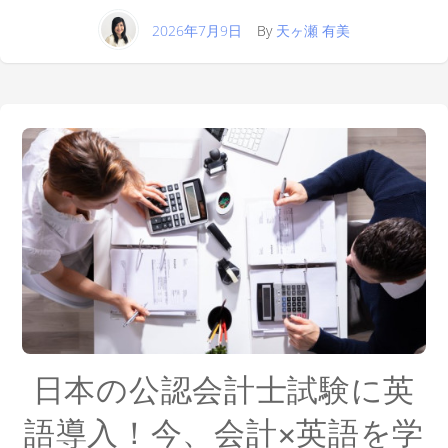
2026年7月9日
By
天ヶ瀬 有美
日本の公認会計士試験に英
語導入！今、会計×英語を学