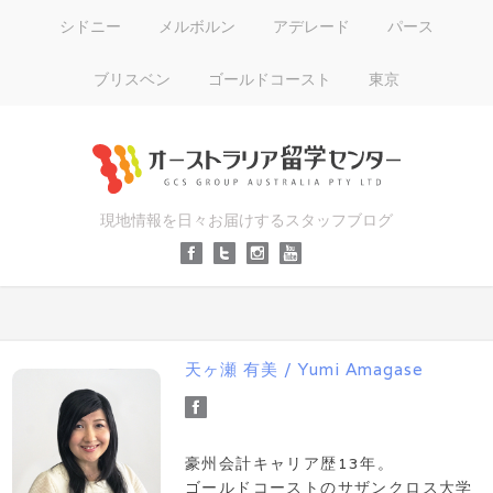
シドニー
メルボルン
アデレード
パース
ブリスベン
ゴールドコースト
東京
現地情報を日々お届けするスタッフブログ
天ヶ瀬 有美 / Yumi Amagase
豪州会計キャリア歴13年。
ゴールドコーストのサザンクロス大学