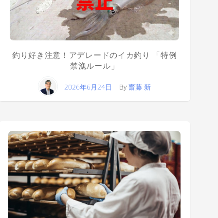
釣り好き注意！アデレードのイカ釣り 「特例
禁漁ルール」
2026年6月24日
By
齋藤 新