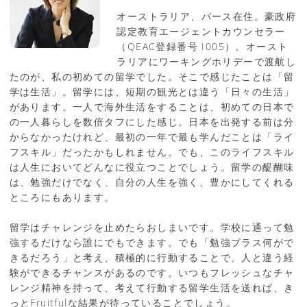
オーストラリア、パース在住。豪政府
認定教育エージェントカウンセラー
（QEAC登録番号 I005）。オースト
ラリアにワーキングホリデーで渡航し
たのが、私の初めての留学でした。そこで感じたことは「留
学は生活」。留学には、短期の観光とは違う「日々の生活」
があります。一人で海外生活をすることは、初めての日本で
の一人暮らしを数倍タフにした感じ。日本を出発する前は分
からなかったけれど、最初の一年で最も学んだことは「ライ
フスキル」だったかもしれません。でも、このライフスキル
は人生においてどんなに役立つことでしょう。留学の醍醐味
は、勉強だけでなく、自分の人生を強く、豊かにしてくれる
ところにもあります。
留学はチャレンジを止めたらおしまいです。学校に通って勉
強するだけなら誰にでもできます。でも「勉強プラス何がで
きるだろう」と考え、積極的に行動することで、人と違う経
験ができるチャンスがあるのです。いつもフレッシュなチャ
レンジ精神を持って、考えて行動する留学生活を送れば、き
っとFruitfulな結果が待っていることでしょう。