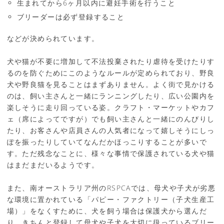
生まれてから6ヶ月以内に避妊手術を行うこと
ブリーダーは必ず登録すること
などが決められています。
犬や猫が不要に増加して不法投棄されたり虐待を受けたりす
るのを防ぐためにこのようなルールが定められており、野良
犬や野良猫を見ることはまずありません。よく街で見かける
のは、飼い主さんと一緒にランニングしたり、広い公園内を
楽しそうに走り回っている姿。クラフト・マーケットやカフ
ェ（席によってですが）でも飼い主さんと一緒にのんびりし
たり、お客さんや店員さんの人気者になって嬉しそうにしっ
ぽを振ったりしていてなんだかほっこりすることが多いで
す。ただ残念なことに、様々な事情で保護されている犬や猫
はまだまだいるようです。
また、南オーストラリア州のRSPCAでは、母犬や子犬が劣悪
な環境に置かれている「パピー・ファクトリー（子犬生産工
場）」をなくすために、犬を飼う場合は保護犬から選んだ
り、きちんと登録して母犬や子犬を大切に扱っているブリー