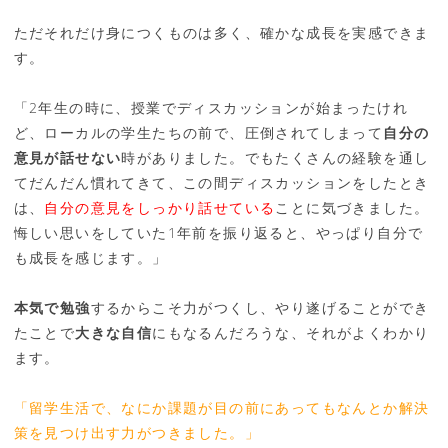
ただそれだけ身につくものは多く、確かな成長を実感できま
す。
「2年生の時に、授業でディスカッションが始まったけれ
ど、ローカルの学生たちの前で、圧倒されてしまって
自分の
意見が話せない
時がありました。でもたくさんの経験を通し
てだんだん慣れてきて、この間ディスカッションをしたとき
は、
自分の意見をしっかり話せている
ことに気づきました。
悔しい思いをしていた1年前を振り返ると、やっぱり自分で
も成長を感じます。」
本気で勉強
するからこそ力がつくし、やり遂げることができ
たことで
大きな自信
にもなるんだろうな、それがよくわかり
ます。
「留学生活で、なにか課題が目の前にあってもなんとか解決
策を見つけ出す力がつきました。」