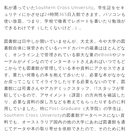
私が通っていたSouthern Cross University。学生証をセキ
ュリティにかざせば24時間365日入館できます。パソコンも
使い放題。つまり、学校で徹夜でレポートを書いたり勉強が
できるわけです（したくないけど…）。
図書館は日中しか開いていませんが、大丈夫。今や大学の図
書館自体に保管されているハードカバーの蔵書はほとんどな
く、オンライン上で管理されている膨大な量のeBookやジャ
ーナルがメインなのでインターネットさえあればいつでもど
こからでも図書館が管理している本や資料にアクセスできま
す。重たい何冊もの本を抱えて歩いたり、必要な本がなかな
か戻ってこなくてイライラしたりする必要もないのです。図
書館には司書さんやアカデミックスタッフ、ITスタッフが常
駐しているので、アサイメント（課題）の方向性を確認した
り、必要な資料の探し方などを教えてもらったりするのに利
用していました。特にPost-Graduate（大学院）の学生は、
Southern Cross Universityの図書館データベースにない資
料でも、オーストラリア国内の他の大学にあれば図書館を通
じてデータや本の取り寄せを依頼できたので、そのために利