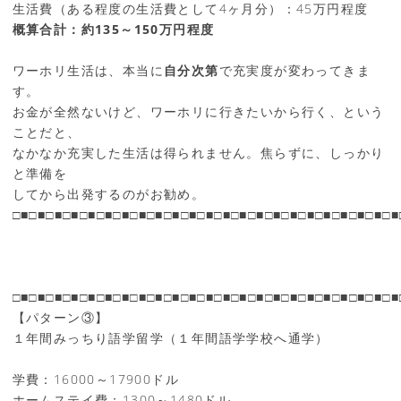
生活費（ある程度の生活費として4ヶ月分）：45万円程度
概算合計：約135～150万円程度
ワーホリ生活は、本当に
自分次第
で充実度が変わってきま
す。
お金が全然ないけど、ワーホリに行きたいから行く、という
ことだと、
なかなか充実した生活は得られません。焦らずに、しっかり
と準備を
してから出発するのがお勧め。
□■□■□■□■□■□■□■□■□■□■□■□■□■□■□■□■□■□■□■□■□■□■□■
□■□■□■□■□■□■□■□■□■□■□■□■□■□■□■□■□■□■□■□■□■□■□■
【パターン③】
１年間みっちり語学留学（１年間語学学校へ通学）
学費：16000～17900ドル
ホームステイ費：1300～1480ドル