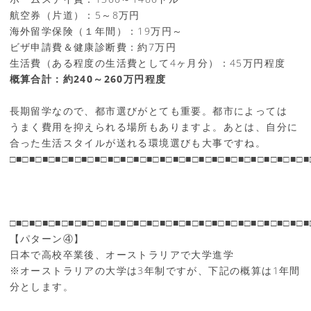
航空券（片道）：5～8万円
海外留学保険（１年間）：19万円～
ビザ申請費＆健康診断費：約7万円
生活費（ある程度の生活費として4ヶ月分）：45万円程度
概算合計：約240～260万円程度
長期留学なので、都市選びがとても重要。都市によっては
うまく費用を抑えられる場所もありますよ。あとは、自分に
合った生活スタイルが送れる環境選びも大事ですね。
□■□■□■□■□■□■□■□■□■□■□■□■□■□■□■□■□■□■□■□■□■□■□■
□■□■□■□■□■□■□■□■□■□■□■□■□■□■□■□■□■□■□■□■□■□■□■
【パターン④】
日本で高校卒業後、オーストラリアで大学進学
※オーストラリアの大学は3年制ですが、下記の概算は1年間
分とします。