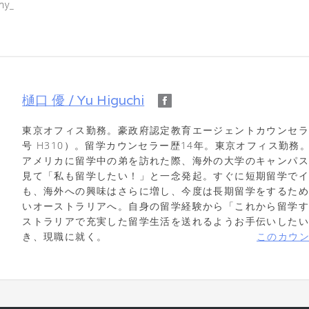
hy_
樋口 優 / Yu Higuchi
東京オフィス勤務。豪政府認定教育エージェントカウンセラー
号 H310）。留学カウンセラー歴14年。東京オフィス勤務
アメリカに留学中の弟を訪れた際、海外の大学のキャンパ
見て「私も留学したい！」と一念発起。すぐに短期留学で
も、海外への興味はさらに増し、今度は長期留学をするた
いオーストラリアへ。自身の留学経験から「これから留学
ストラリアで充実した留学生活を送れるようお手伝いした
き、現職に就く。
このカウ