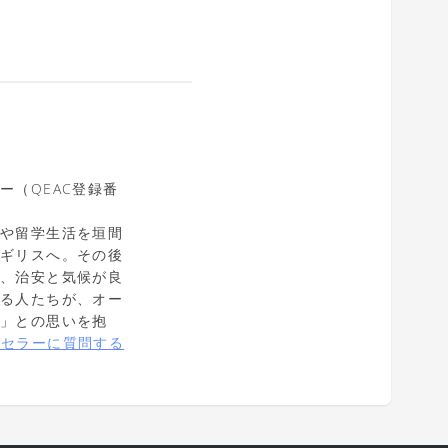
（QEAC登録番
。
スや留学生活を垣間
イギリスへ。その後
め、治安と気候が良
する人たちが、オー
い」との思いを抱
ンセラーに質問する