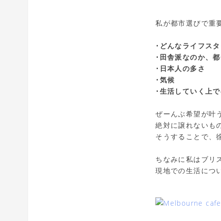
私が都市選びで重
･どんなライフス
･田舎派なのか、
･日本人の多さ
･気候
･生活していく上
ぜーんぶ希望が叶
絶対に譲れないも
そうすることで、
ちなみに私はブリ
現地での生活につ