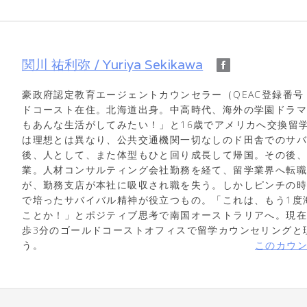
関川 祐利弥 / Yuriya Sekikawa
豪政府認定教育エージェントカウンセラー（QEAC登録番号 
ドコースト在住。北海道出身。中高時代、海外の学園ドラ
もあんな生活がしてみたい！」と16歳でアメリカへ交換留
は理想とは異なり、公共交通機関一切なしのド田舎でのサ
後、人として、また体型もひと回り成長して帰国。その後
業。人材コンサルティング会社勤務を経て、留学業界へ転職
が、勤務支店が本社に吸収され職を失う。しかしピンチの
で培ったサバイバル精神が役立つもの。「これは、もう1度
ことか！」とポジティブ思考で南国オーストラリアへ。現
歩3分のゴールドコーストオフィスで留学カウンセリングと
う。
このカウ