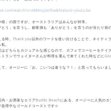
ube.com/watch?v=XBMIoy2efSw&feature=youtu.be
神様」の国ですが、オーストラリアはみんなが対等。
がとう」を言うし、顧客側も「ありがとう」を言うのが当たり前
る時、Thank you以外のワードを使い分けることで、ネイティ
る私。
現はどちらもカジュアルな感じなので、カフェでコーヒーをテイ
トランでウェイターさんが料理を運んで来てくれた時などにGoo
えて、オージーに「お、こいつは違うな？！」と思ってもらいま
・お洒落なエリアBudds Beachにある、オージーに人気のカフェ
が急増中なゴールドコーストです☆