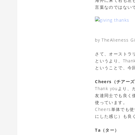
海外に来て右も左も
言葉なのではない
by TheAlieness Gi
さて、オーストラリ
というより、Than
ということで、今
Cheers（チアー
Thank you
友達同士でも良く
使っています。
Cheers単体でも
にした感じ）も良
Ta（ター）