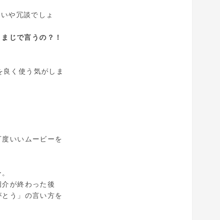
やいや冗談でしょ
、
まじで言うの？！
uchを良く使う気がしま
丁度いいムービーを
ー。
紹介が終わった後
がとう」の言い方を