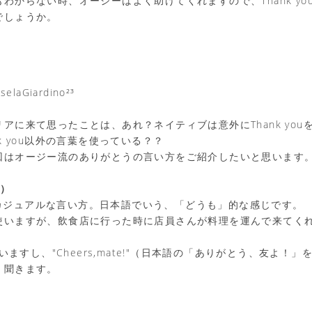
わからない時、オージーはよく助けてくれますので、Thank yo
でしょうか。
selaGiardino²³
アに来て思ったことは、あれ？ネイティブは意外にThank you
k you以外の言葉を使っている？？
回はオージー流のありがとうの言い方をご紹介したいと思います
ズ）
より、カジュアルな言い方。日本語でいう、「どうも」的な感じです。
使いますが、飲食店に行った時に店員さんが料理を運んで来てく
使いますし、"Cheers,mate!"（日本語の「ありがとう、友よ！」
く聞きます。