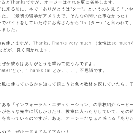
省略するとThanksですが、オージーはそれを更に省略します。
アに来る前に、本で「ありがとうは"ター"」というのを見て「い
した。（最初の留学がアメリカで、そんなの聞いた事なかった）
でバイトをしていた時にお客さんから"Ta（ター）"と言われて
しました。
uも使いますが、Thanks, Thanks very much （女性はso m
 lotなどが、良く聞かれます。
なぜか彼らはありがとうを重ねて使うんですよ。
rs mate!"とか、"Thanks ta!"とか、、、、不思議です。
な風に使っているかを知って頂こうと色々教材を探していたら、
にある「インフォーラム・エデュケーション」の学校紹介ムービ
ンが色々な先生に話しかけたり、教室に入ったりしていて、その
」を言っているのですが、あぁ、オージーだなぁと感じる「あり
るので、ぜひ一度見てみて下さい！