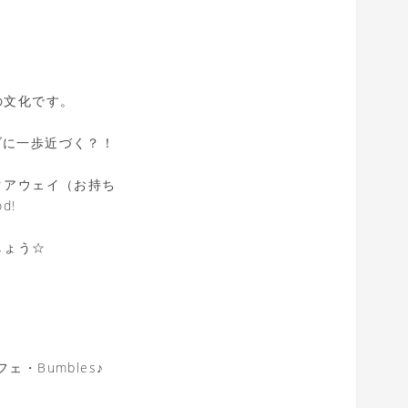
の文化です。
ブに一歩近づく？！
クアウェイ（お持ち
d!
しょう☆
・Bumbles♪