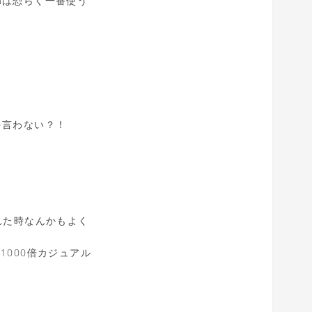
uは恐らく一番使う
を言わない？！
。
れた時なんかもよく
を1000倍カジュアル