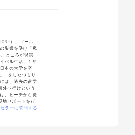
I094）。ゴール
マの影響を受け「私
学。ところが現実
バイバル生活。１年
、日本の大学を卒
。…をしたつもり
時には、過去の留学
海外へ行けという
在は、ビーチから徒
現地サポートを行
ンセラーに質問する