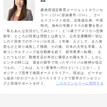
豪政府認定教育エージェントカウンセ
ラー（QEAC登録番号 I094）。ゴー
ルドコースト在住。北海道出身。中高
時代、海外の学園ドラマの影響を受け
「私もあんな生活がしてみたい！」と16歳でアメリカへ交換
留学。ところが現実は理想とは異なり、公共交通機関一切な
しのド田舎でのサバイバル生活。１年後、人として、また体
型もひと回り成長して帰国。その後、日本の大学を卒業。人
材コンサルティング会社勤務を経て、留学業界へ転職。…を
したつもりが、勤務支店が本社に吸収され職を失う。しかし
ピンチの時には、過去の留学で培ったサバイバル精神が役立
つもの。「これは、もう1度海外へ行けということか！」と
ポジティブ思考で南国オーストラリアへ。現在は、ビーチか
ら徒歩3分のゴールドコーストオフィスで留学カウンセリン
グと現地サポートを行う。
このカウンセラーに質問する