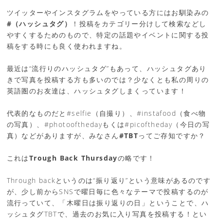
ツイッターやインスタグラムをやっている方にはお馴染みの
#（ハッシュタグ）
！投稿をカテゴリー分けして検索などし
やすくするためのもので、特定の話題やイベントに関する投
稿をする時にも良く使われますね。
最近は“流行りのハッシュタグ”もあって、ハッシュタグあり
きで写真を投稿する方も多いのでは？少なくとも私の周りの
英語圏のお友達は、ハッシュタグしまくっています！
代表的なものだと#selfie（自撮り）、#instafood（食べ物
の写真）、#photoofthedayもくは#picoftheday（今日の写
真）などがありますが、みなさん
#TBT
ってご存知ですか？
これは
Trough Back Thursday
の略です！
Through backというのは“振り返り”という意味があるのです
が、少し前からSNSで曜日毎に色々なテーマで投稿するのが
流行っていて、「木曜日は振り返りの日」ということで、ハ
ッシュタグTBTで、過去のお気に入り写真を投稿する！とい