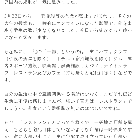
ア国内の規制が一気に進みました。
3月23日から「一部施設等の営業が禁止」が加わり、多くの
大学の授業も、一時的にオンラインになった影響で、外を出
歩く学生の数が少なくなりました。今日から街がぐっと静か
になった気がします。
ちなみに、上記の「一部」というのは、主にパブ，クラブ
（併設の酒屋を除く），ホテル（宿泊施設を除く）ジム，屋
内スポーツ施設、映画館，娯楽施設，カジノ，ナイトクラ
ブ、レストラン及びカフェ（持ち帰りと宅配は除く）などで
す。
自分の生活の中で直接関係する場所は少なく、まだそれほど
生活に不便は感じませんが、強いて言えば「レストラン」で
しょうか。外食という選択肢が無いのは悲しいですね。
ただ、「レストラン」といっても様々で、一等地に店舗を構
え、もともと宅配自体していないような店舗は一時休業です
が、逆に店舗が小さく、主に宅配で成り立っていた店舗や、