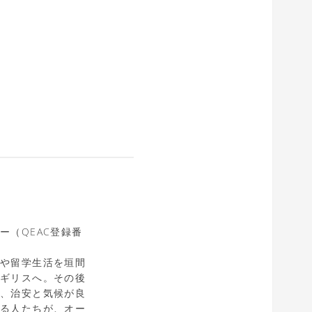
（QEAC登録番
。
スや留学生活を垣間
イギリスへ。その後
め、治安と気候が良
する人たちが、オー