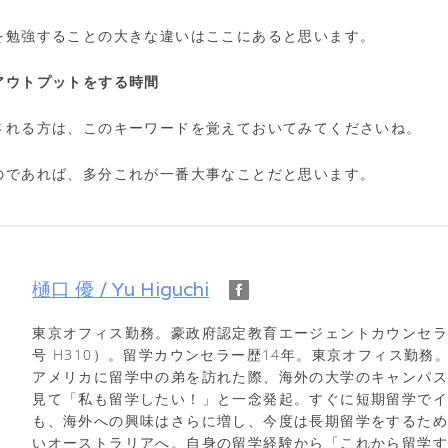
を勉強することの大きな違いはここにあると思います。
アウトプットをする時間
される方は、このキーワードを覚えておいてみてくださいね。
のであれば、多分これが一番大事なことだと思います。
樋口 優 / Yu Higuchi
東京オフィス勤務。豪政府認定教育エージェントカウンセラー
号 H310）。留学カウンセラー歴14年。東京オフィス勤務
アメリカに留学中の弟を訪れた際、海外の大学のキャンパ
見て「私も留学したい！」と一念発起。すぐに短期留学で
も、海外への興味はさらに増し、今度は長期留学をするた
いオーストラリアへ。自身の留学経験から「これから留学