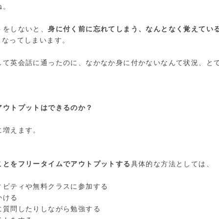
ね。
トをしないと、
身に付く前に忘れてしまう、なんとなく覚えてい
となってしまいます。
して英会話に通ったのに、なかなか身に付かないなんて状況、と
アウトプットはできるのか？
に増えます。
ことをフリータイムでアウトプットする
具体的な方法としては、
ィビティや無料クラスに参加する
かける
に質問したりしながら勉強する