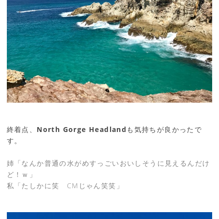
終着点、
North Gorge Headland
も気持ちが良かったで
す。
姉「なんか普通の水がめすっごいおいしそうに見えるんだけ
ど！ｗ」
私「たしかに笑 CMじゃん笑笑」