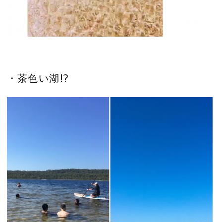
・茶色い湖!?