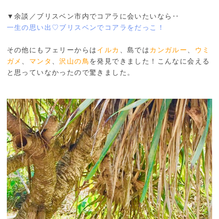
▼余談／ブリスベン市内でコアラに会いたいなら‥
一生の思い出♡ブリスベンでコアラをだっこ！
その他にもフェリーからは
イルカ
、島では
カンガルー
、
ウミ
ガメ
、
マンタ
、
沢山の鳥
を発見できました！こんなに会える
と思っていなかったので驚きました。