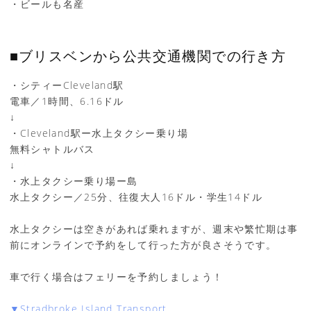
・ビールも名産
■ブリスベンから公共交通機関での行き方
・シティーCleveland駅
電車／1時間、6.16ドル
↓
・Cleveland駅ー水上タクシー乗り場
無料シャトルバス
↓
・水上タクシー乗り場ー島
水上タクシー／25分、往復大人16ドル・学生14ドル
水上タクシーは空きがあれば乗れますが、週末や繁忙期は事
前にオンラインで予約をして行った方が良さそうです。
車で行く場合はフェリーを予約しましょう！
▼Stradbroke Island Transport