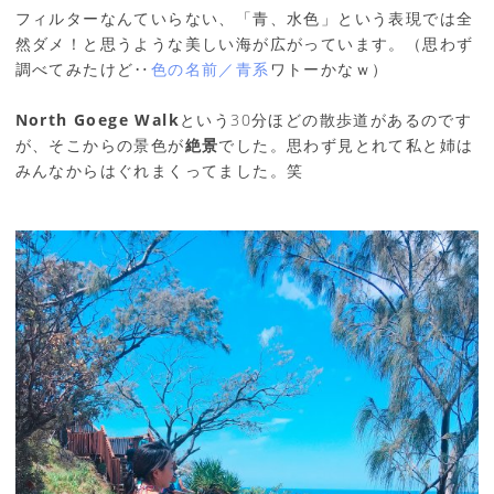
フィルターなんていらない、「青、水色」という表現では全
然ダメ！と思うような美しい海が広がっています。（思わず
調べてみたけど‥
色の名前／青系
ワトーかなｗ）
North Goege Walk
という30分ほどの散歩道があるのです
が、そこからの景色が
絶景
でした。思わず見とれて私と姉は
みんなからはぐれまくってました。笑