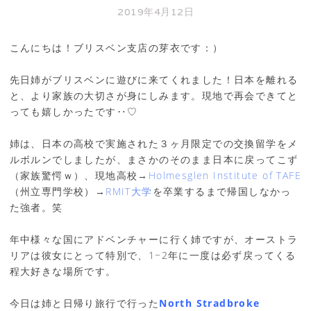
2019年4月12日
こんにちは！ブリスベン支店の芽衣です：）
先日姉がブリスベンに遊びに来てくれました！日本を離れる
と、より家族の大切さが身にしみます。現地で再会できてと
っても嬉しかったです‥♡
姉は、日本の高校で実施された３ヶ月限定での交換留学をメ
ルボルンでしましたが、まさかのそのまま日本に戻ってこず
（家族驚愕ｗ）、現地高校→
Holmesglen Institute of TAFE
（州立専門学校）→
RMIT大学
を卒業するまで帰国しなかっ
た強者。笑
年中様々な国にアドベンチャーに行く姉ですが、オーストラ
リアは彼女にとって特別で、1−2年に一度は必ず戻ってくる
程大好きな場所です。
今日は姉と日帰り旅行で行った
North Stradbroke