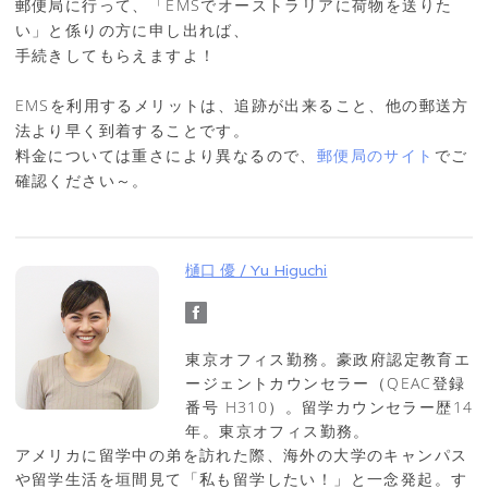
郵便局に行って、「EMSでオーストラリアに荷物を送りた
い」と係りの方に申し出れば、
手続きしてもらえますよ！
EMSを利用するメリットは、追跡が出来ること、他の郵送方
法より早く到着することです。
料金については重さにより異なるので、
郵便局のサイト
でご
確認ください～。
樋口 優 / Yu Higuchi
東京オフィス勤務。豪政府認定教育エ
ージェントカウンセラー（QEAC登録
番号 H310）。留学カウンセラー歴14
年。東京オフィス勤務。
アメリカに留学中の弟を訪れた際、海外の大学のキャンパス
や留学生活を垣間見て「私も留学したい！」と一念発起。す