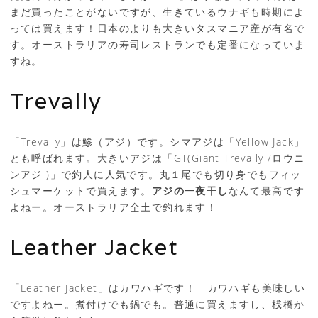
まだ買ったことがないですが、生きているウナギも時期によ
っては買えます！日本のよりも大きいタスマニア産が有名で
す。オーストラリアの寿司レストランでも定番になっていま
すね。
Trevally
「Trevally」は鯵（アジ）です。シマアジは「Yellow Jack」
とも呼ばれます。大きいアジは「GT(Giant Trevally /ロウニ
ンアジ )」で釣人に人気です。丸１尾でも切り身でもフィッ
シュマーケットで買えます。
アジの一夜干し
なんて最高です
よねー。オーストラリア全土で釣れます！
Leather Jacket
「Leather Jacket」はカワハギです！ カワハギも美味しい
ですよねー。煮付けでも鍋でも。普通に買えますし、桟橋か