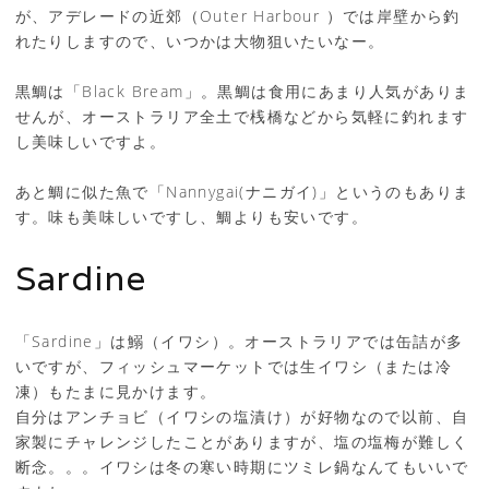
が、アデレードの近郊（Outer Harbour ）では岸壁から釣
れたりしますので、いつかは大物狙いたいなー。
黒鯛は「Black Bream」。黒鯛は食用にあまり人気がありま
せんが、オーストラリア全土で桟橋などから気軽に釣れます
し美味しいですよ。
あと鯛に似た魚で「Nannygai(ナニガイ)」というのもありま
す。味も美味しいですし、鯛よりも安いです。
Sardine
「Sardine」は鰯（イワシ）。オーストラリアでは缶詰が多
いですが、フィッシュマーケットでは生イワシ（または冷
凍）もたまに見かけます。
自分はアンチョビ（イワシの塩漬け）が好物なので以前、自
家製にチャレンジしたことがありますが、塩の塩梅が難しく
断念。。。イワシは冬の寒い時期にツミレ鍋なんてもいいで