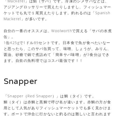
「Mackerel」は鯖（サバ）です。冷凍のシメサバなどは、
アジアングロッサリーで買えたりしますし、フィッシュマー
ケットでも丸で１尾買えたりします。釣れるのは「Spanish
Mackerel」が多いです。
自分の一番のオススメは、Woolworthで買える「サバの水煮
缶」。
1缶425gで1ドル89セントです。日本食で魚が食べたいなー
と思ったら、このサバ缶買って、味噌、しょうが、みりん、
醤油、砂糖で鍋で煮詰めて「簡単サバ味噌」が3食分はでき
ます。自炊の魚料理ではコスパ最強です！！
Snapper
「Snapper（Red Snapper）」は鯛（タイ）です。
鯛（タイ）は赤鯛と黒鯛で呼び名が違います。赤鯛の方が食
用として人気がありフィッシュマーケットでも多く見かけま
す。ボートで沖合に行かないと釣るのは難しいと言われます