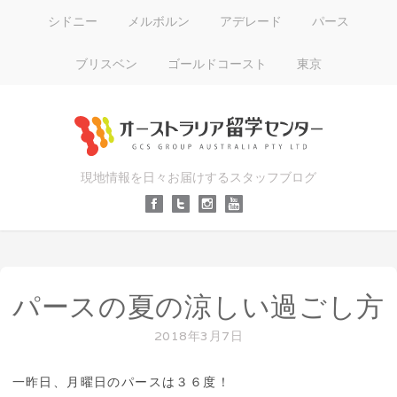
シドニー
メルボルン
アデレード
パース
ブリスベン
ゴールドコースト
東京
現地情報を日々お届けするスタッフブログ
パースの夏の涼しい過ごし方
2018年3月7日
一昨日、月曜日のパースは３６度！