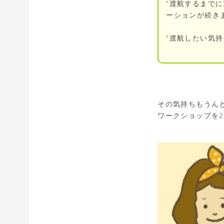
"渡航するまで
ーションが続き
"渡航したい気
その気持ちもうん
ワークショップを