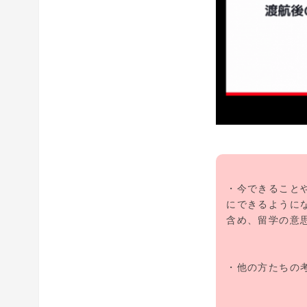
・今できること
にできるように
含め、留学の意
・他の方たちの