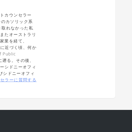
ントカウンセラー
ニーのカソリック系
き取れなかった私
、またオーストラリ
家家業を経て、
りに近づく頃、何か
ublic
代に遡る。その後、
ターシドニーオフィ
再びシドニーオフィ
ンセラーに質問する