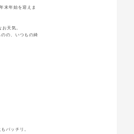
年末年始を迎えま
なお天気。
ものの、いつもの綺
火もバッチリ。