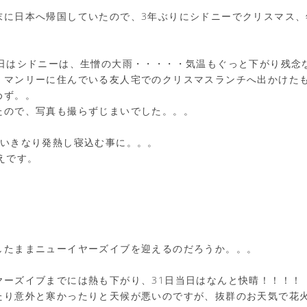
末に日本へ帰国していたので、3年ぶりにシドニーでクリスマス、
5日はシドニーは、生憎の大雨・・・・・気温もぐっと下がり残念
、マンリーに住んでいる友人宅でのクリスマスランチへ出かけた
めず。。
たので、写真も撮らずじまいでした。。。
、いきなり発熱し寝込む事に。。。
えです。
したままニューイヤーズイブを迎えるのだろうか。。。
ヤーズイブまでには熱も下がり、31日当日はなんと快晴！！！！
たり意外と寒かったりと天候が悪いのですが、抜群のお天気で花