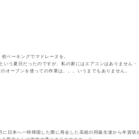
、初ベーキングでマドレーヌを。
越えという夏日だったのですが、私の家にはエアコンはありません・
0度のオーブンを使っての作業は。。。いうまでもありません。
0月に日本へ一時帰国した際に再会した高校の同級生達から年賀状