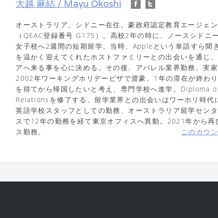
大越 麻結 / Mayu Okoshi
オーストラリア、シドニー在住。豪政府認定教育エージェ
（QEAC登録番号 G175）。高校2年の時に、ノースシド
女子校へ2週間の短期留学。当時、Appleという単語すら聞
を温かく迎えてくれたホストファミリーとの出会いを通じ
アへ来る事を心に決める。その後、アパレル業界勤務、実
2002年ワーキングホリデービザで渡豪。1年の滞在が終わ
を得てから帰国したいと考え、専門学校へ進学。Diploma of P
Relationsを修了する。留学業界との出会いはワーホリ時
英語学校スタッフとしての勤務、オーストラリア留学セン
スで12年の勤務を経て東京オフィスへ異動。2021年から
ス勤務。
このカウ