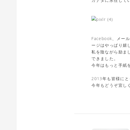
カナダに永住して
Facebook、
ージはやっぱり嬉
私を陰ながら励ま
できました。
今年はもっと手紙
2013年も皆様に
今年もどうぞ宜し