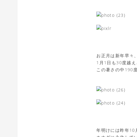
お正月は新年早々
1月1日も30度
この暑さの中19
年明けには昨年1