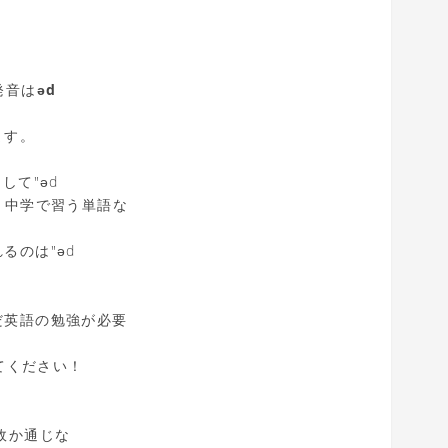
発音は
əd
ます。
して"əd
語、中学で習う単語な
るのは"əd
だ英語の勉強が必要
てください！
故か通じな