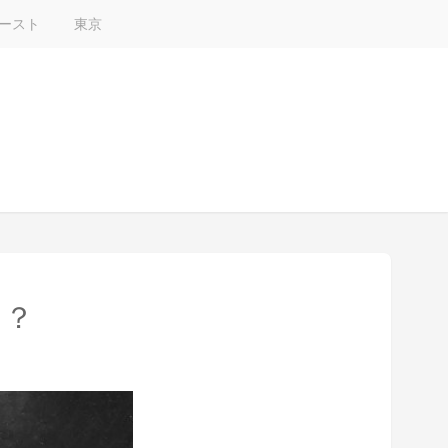
ースト
東京
る？