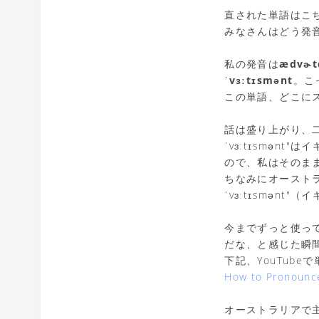
直された単語はこ
みなさんはどう発
私の発音は
ædvɚt
ˈvɜːtɪsmənt
。こ
この単語、どこに
話は盛り上がり、二人
ˈvɜːtɪsmə
ので、私はそのま
ちなみにオースト
ˈvɜːtɪsmən
今までずっと使っ
だな、と感じた瞬
下記、YouTub
How to Pronounce
オーストラリアで