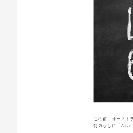
この前、オースト
何気なしに「Adv