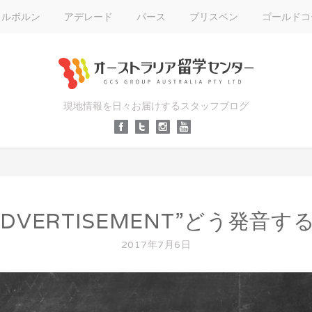
メルボルン
アデレード
パース
ブリスベン
ゴールドコ
現地情報を日々お届けするスタッフブログ
ADVERTISEMENT”どう発音す
2017年7月6日