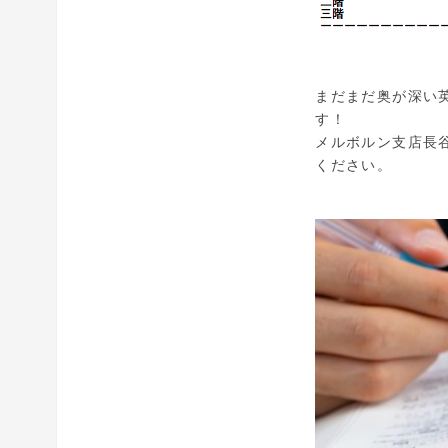
まだまだ奥が深い
す！
メルボルン支店長
ください。