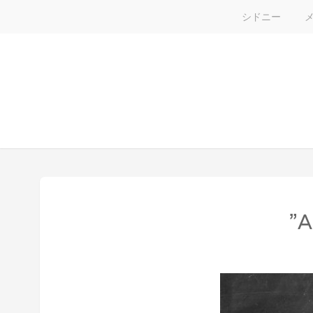
シドニー
”