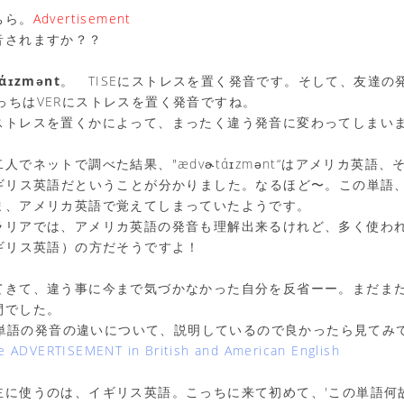
ちら。
Advertisement
音されますか？？
άɪzmənt
。 TISEにストレスを置く発音です。そして、友達の
っちはVERにストレスを置く発音ですね。
ストレスを置くかによって、まったく違う発音に変わってしまい
でネットで調べた結果、"ædvɚtάɪzmənt“はアメリカ英語、そ
nt"はイギリス英語だということが分かりました。なるほど〜。この単
ま、アメリカ英語で覚えてしまっていたようです。
ラリアでは、アメリカ英語の発音も理解出来るけれど、多く使われ
t"（イギリス英語）の方だそうですよ！
てきて、違う事に今まで気づかなかった自分を反省ーー。まだま
間でした。
eで単語の発音の違いについて、説明しているので良かったら見てみ
 ADVERTISEMENT in British and American English
主に使うのは、イギリス英語。こっちに来て初めて、'この単語何