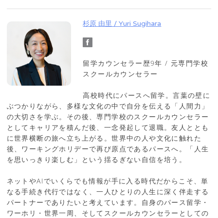
杉原 由里 / Yuri Sugihara
留学カウンセラー歴9年 / 元専門学校
スクールカウンセラー
高校時代にパースへ留学。言葉の壁に
ぶつかりながら、多様な文化の中で自分を伝える「人間力」
の大切さを学ぶ。その後、専門学校のスクールカウンセラー
としてキャリアを積んだ後、一念発起して退職。友人ととも
に世界横断の旅へ立ち上がる。世界中の人や文化に触れた
後、ワーキングホリデーで再び原点であるパースへ。「人生
を思いっきり楽しむ」という揺るぎない自信を培う。
ネットやAIでいくらでも情報が手に入る時代だからこそ、単
なる手続き代行ではなく、一人ひとりの人生に深く伴走する
パートナーでありたいと考えています。自身のパース留学・
ワーホリ・世界一周、そしてスクールカウンセラーとしての