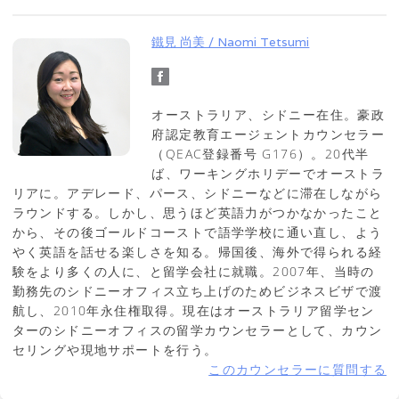
鐵見 尚美 / Naomi Tetsumi
オーストラリア、シドニー在住。豪政
府認定教育エージェントカウンセラー
（QEAC登録番号 G176）。20代半
ば、ワーキングホリデーでオーストラ
リアに。アデレード、パース、シドニーなどに滞在しながら
ラウンドする。しかし、思うほど英語力がつかなかったこと
から、その後ゴールドコーストで語学学校に通い直し、よう
やく英語を話せる楽しさを知る。帰国後、海外で得られる経
験をより多くの人に、と留学会社に就職。2007年、当時の
勤務先のシドニーオフィス立ち上げのためビジネスビザで渡
航し、2010年永住権取得。現在はオーストラリア留学セン
ターのシドニーオフィスの留学カウンセラーとして、カウン
セリングや現地サポートを行う。
このカウンセラーに質問する