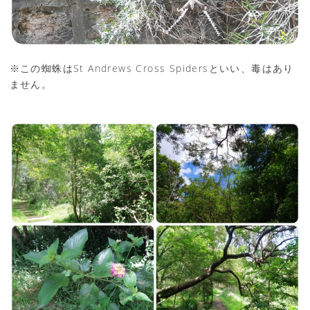
※この蜘蛛はSt Andrews Cross Spidersといい、毒はあり
ません。