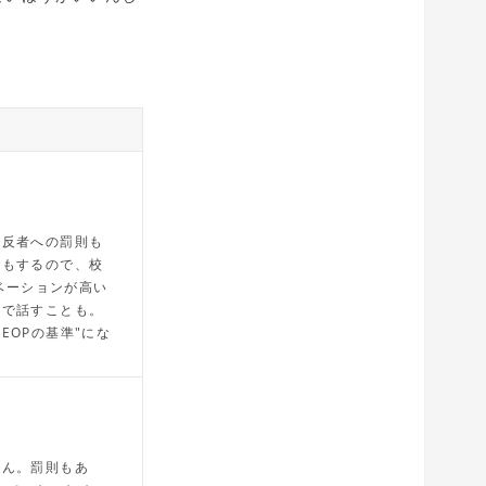
違反者への罰則も
りもするので、校
ベーションが高い
語で話すことも。
"EOPの基準"にな
せん。罰則もあ