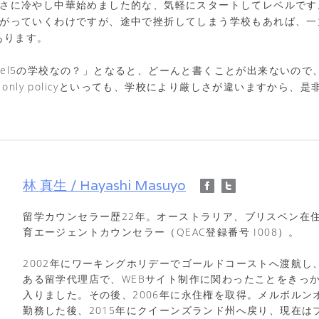
vel1はまさに冷やし中華始めました的な、気軽にスタートしてレベルで
el4と上がっていくわけですが、途中で挫折してしまう学校もあれば、一丸
あります。
vel5の学校なの？」となると、どーんと書くことが出来ないので
sh only policyといっても、学校により厳しさが違いますから
林 真生 / Hayashi Masuyo
留学カウンセラー歴22年。オーストラリア、ブリスベン在
育エージェントカウンセラー（QEAC登録番号 I008）。
2002年にワーキングホリデーでゴールドコーストへ渡航し
ある留学代理店で、WEBサイト制作に関わったことをきっ
入りました。その後、2006年に永住権を取得。メルボルン
勤務した後、2015年にクイーンズランド州へ戻り、現在は