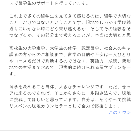
スで留学生のサポートを行っています。
これまで多くの留学生を見てきて感じるのは、留学で大切
こと」だけではないということです。現地でしっかり学び
通りにいかない時にどう乗り越えるか、そしてその経験を
つなげるか。その部分まで考えることが、本当に大切だと
高校生の大学進学、大学生の休学・認定留学、社会人のキ
護者の方からのご相談まで、留学の目的や不安は一人ひと
やコース名だけで判断するのではなく、英語力、成績、費
地での生活まで含めて、現実的に続けられる留学プランを
す。
留学を決めること自体、大きなチャレンジです。ただ、せ
アに来るのであれば、そこからさらに一歩踏み込んで、現
に挑戦してほしいと思っています。自分は、そうやって挑
リスベンの現地カウンセラーとして全力で応援します。
このカウ