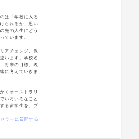
なのは「学校に入る
続けられるか、思い
その先の人生にどう
思っています。
ャリアチェンジ、保
り違います。学校名
用、将来の目標、現
一緒に考えていきま
っかくオーストラリ
地でいろいろなこと
戦する留学生を、ブ
ンセラーに質問する