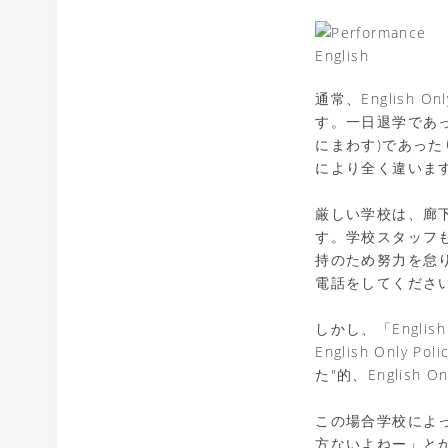
通常、English
す。一日退学であ
にまわす)であっ
により全く違いま
厳しい学校は、廊
す。学校スタッフも図
持のため努力を怠
電話をしてくださ
しかし、「Engli
English On
た"的、English
この場合学校によ
方ないよねー」とか、