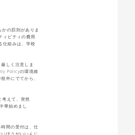
、何らかの罰則がありま
ティビティの費用
る仕組みは、学校
、厳しく注意しま
 Policyの環境維
学校外にでてから、
」と考えて、突然
やし中華始めまし
み時間の受付は、仕
言わないほうがいいんじ