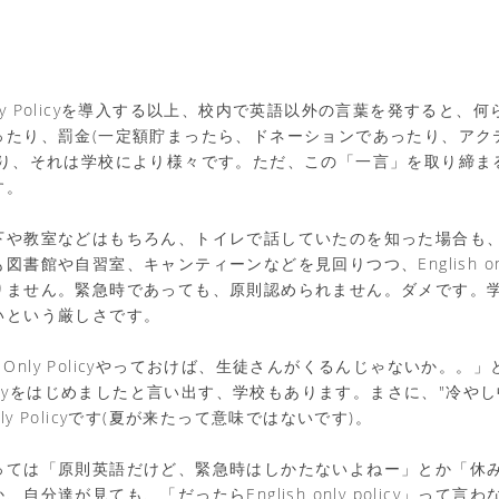
 Only Policyを導入する以上、校内で英語以外の言葉を発すると
ったり、罰金(一定額貯まったら、ドネーションであったり、アク
たり、それは学校により様々です。ただ、この「一言」を取り締ま
す。
下や教室などはもちろん、トイレで話していたのを知った場合も
書館や自習室、キャンティーンなどを見回りつつ、English only
りません。緊急時であっても、原則認められません。ダメです。
いという厳しさです。
sh Only Policyやっておけば、生徒さんがくるんじゃないか。。
ly Policyをはじめましたと言い出す、学校もあります。まさに、"冷
 Only Policyです(夏が来たって意味ではないです)。
っては「原則英語だけど、緊急時はしかたないよねー」とか「休
自分達が見ても、「だったらEnglish only policy」って