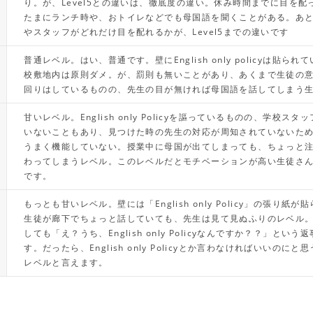
り。が、Level5との違いは、徹底度の違い。休み時間までに目を配
たまにランチ時や、おトイレなどでも母国語を聞くことがある。あ
やスタッフがどれだけ目を配れるかが、Level5までの違いです
普通レベル。はい、普通です。壁にEnglish only policyは貼ら
校敷地内は原則ダメ。が、罰則も無いことがあり、あくまで生徒の
回りはしているものの、先生の目が無ければ母国語を話してしまう
甘いレベル。English only Policyを謳っているものの、学校ス
いないこともあり、見つけた時の先生の対応が周知されていないた
うまく機能していない。授業中に母国が出てしまっても、ちょっと
わってしまうレベル。このレベルだとモチベーションが高い生徒さ
です。
もっとも甘いレベル。壁には「English only Policy」の張り紙
生徒が廊下でちょっと話していても、先生は見て見ぬふりのレベル
しても「え？うち、English only Policyなんですか？？」とい
す。だったら、English only Policyとか言わなければいいのに
レベルと言えます。