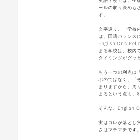
英語学校では、生
ールの取り決めも
す。
文字通り、「学校
は、国籍バランス
English Onl
まる学校は、校内
タイミングがグッ
もう一つの利点は
ぶのではなく、「
まりますから、周
まるという点も、
そんな、Englis
実はコレが落とし穴な
さはマチマチです