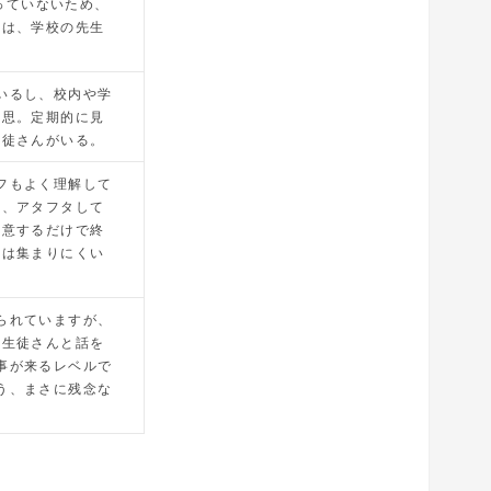
っていないため、
とは、学校の先生
れているし、校内や学
意思。定期的に見
生徒さんがいる。
タッフもよく理解して
め、アタフタして
注意するだけで終
んは集まりにくい
が貼られていますが、
。生徒さんと話を
う返事が来るレベルで
と思う、まさに残念な