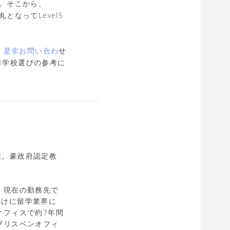
す。そこから、
となってLevel5
、
是非お問い合わ
せ
、是非学校選びの参考に
住。豪政府認定教
、現在の勤務先で
かけに留学業界に
オフィスで約7年間
ブリスベンオフィ