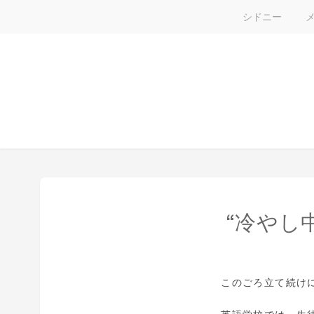
シドニー
“冷やし中
このごろ立て続け