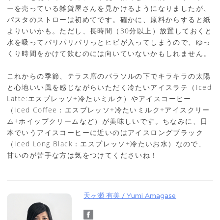
ーを売っている雑貨屋さんを見かけるようになりましたが、
パスタのストローは初めてです。確かに、原料からすると紙
よりいいかも。ただし、長時間（30分以上）放置しておくと
水を吸ってパリパリパリっとヒビが入ってしまうので、ゆっ
くり時間をかけて飲むのには向いていないかもしれません。
これからの季節、テラス席のパラソルの下でキラキラの太陽
と心地いい風を感じながらいただく冷たいアイスラテ（Iced
Latte:エスプレッソ+冷たいミルク）やアイスコーヒー
（Iced Coffee：エスプレッソ+冷たいミルク+アイスクリー
ム+ホイップクリームなど）が美味しいです。ちなみに、日
本でいうアイスコーヒーに近いのはアイスロングブラック
（Iced Long Black：エスプレッソ+冷たいお水）なので、
甘いのが苦手な方は気をつけてくださいね！
天ヶ瀬 有美 / Yumi Amagase