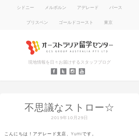
シドニー
メルボルン
アデレード
パース
ブリスベン
ゴールドコースト
東京
現地情報を日々お届けするスタッフブログ
不思議なストロー☆
2019年10月29日
こんにちは！アデレード支店、Yumiです。