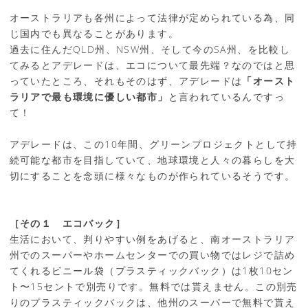
オーストラリアも各州によって法律が定められている為、同
じ国内でも異なることがあります。
過去に住んだQLD州、NSW州、そして今のSA州、を比較し
てみるとアデレードは、エコについて最先端？なのではと思
っていたところ、それもそのはず、アデレードは
「オースト
ラリアで最も環境に優しい都市」
と言われているんですっ
て！
アデレードは、この10年間、グリーンプロジェクトとして持
続可能な都市を目指していて、地球環境と人々の暮らしを大
切にすることを念頭に様々なものが作られているそうです。
［その１ エコバック］
生活において、判りやすい例をあげると、南オーストラリア
州でのスーパーやホームセンターでの買い物ではレジで詰め
てくれるビニール袋（プラスティックバック）は1枚10セン
ト〜15セントで別売りです。無料では貰えません。この別売
りのプラスティックバックは、他州のスーパーで無料で貰え