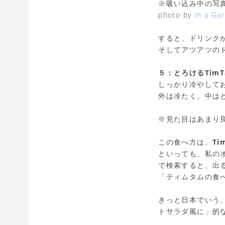
※吸い込み中の写
photo by
In a Ga
すると、ドリンク
そしてアツアツのド
５：とろけるTimT
しっかり冷やしてお
外は冷たく、中はと
※見た目はあまり
この食べ方は、
Ti
といっても、私のオ
で検索すると、出
「ティムタムの食べ方
きっと日本でいう
トサラダ風に」的