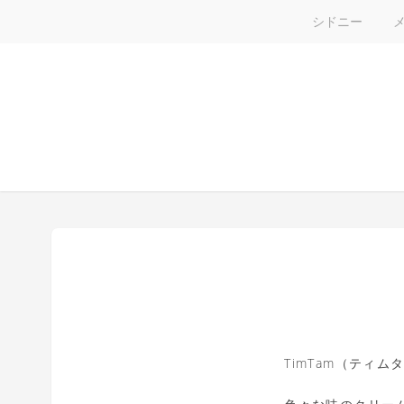
シドニー
TimTam（ティ