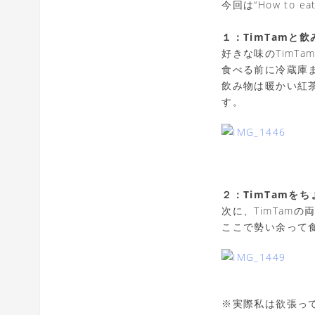
今回は“How to e
１：TimTamと
好きな味のTimT
食べる前に冷蔵庫
飲み物は暖かい紅
す。
２：TimTamを
次に、TimTamの
ここで勢い余って
※実際私は欲張っ