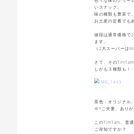
色々な味のクリー
いスナック。
味の種類も豊富で
お土産の定番でも
値段は通常価格で2
ます。
（2大スーパーはWool
さて、そのTimT
しかも３種類も！
茶色：オリジナル
※Yご夫妻、あり
このTimTam、
ご存知ですか？