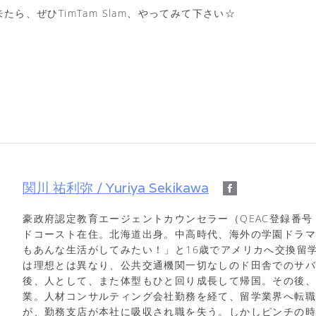
たら、ぜひTimTam Slam、やってみて下さい☆
関川 祐利弥 / Yuriya Sekikawa
豪政府認定教育エージェントカウンセラー（QEAC登録番号 
ドコースト在住。北海道出身。中高時代、海外の学園ドラ
もあんな生活がしてみたい！」と16歳でアメリカへ交換留
は理想とは異なり、公共交通機関一切なしのド田舎でのサ
後、人として、また体型もひと回り成長して帰国。その後
業。人材コンサルティング会社勤務を経て、留学業界へ転職
が、勤務支店が本社に吸収され職を失う。しかしピンチの