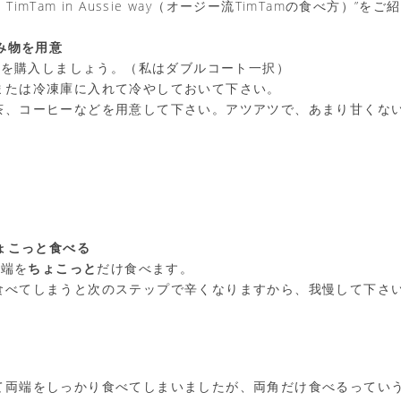
at TimTam in Aussie way（オージー流TimTamの食べ方）”
飲み物を用意
amを購入しましょう。（私はダブルコート一択）
または冷凍庫に入れて冷やしておいて下さい。
茶、コーヒーなどを用意して下さい。アツアツで、あまり甘くな
ちょこっと食べる
両端を
ちょこっと
だけ食べます。
食べてしまうと次のステップで辛くなりますから、我慢して下さ
て両端をしっかり食べてしまいましたが、両角だけ食べるってい