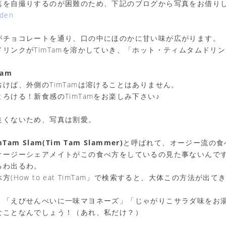
真を自撮りするのが困難のため、下記のブログから写真をお借り
rden
がチョコレートを通り、口の中にほのかに甘い味が広がります。
リンクがTimTamを溶かしていき、「ホット・ティムタムドリ
am
けば、外側のTimTamは溶けることはありません。
ろける！新食感のTimTamをお楽しみ下さい♪
良くないため、写真は割愛。
mTam Slam(Tim Tam Slammer)
と呼ばれて、オージー流の食
ージーシェアメイトがこの食べ方をしているの見た事ないんですが、
るわ出るわ。
(How to eat TimTam」で検索すると、大体この方法が出て
、「えびせんべいに一味マヨネーズ」「じゃがりこサラダ味をお
なことなんでしょう！（あれ、私だけ？）