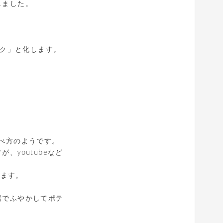
しました。
ンク」と化します。
べ方のようです。
youtubeなど
きます。
湯でふやかしてポテ