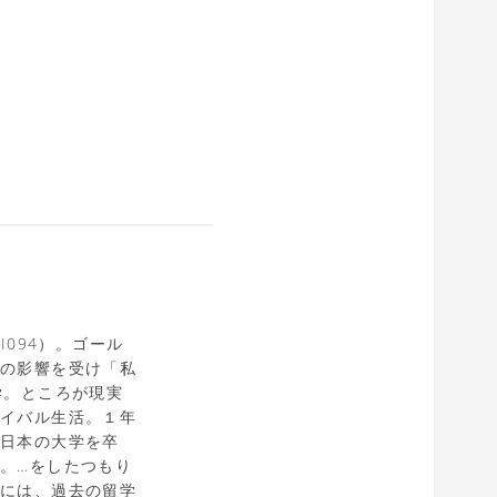
I094）。ゴール
マの影響を受け「私
学。ところが現実
バイバル生活。１年
、日本の大学を卒
。…をしたつもり
時には、過去の留学