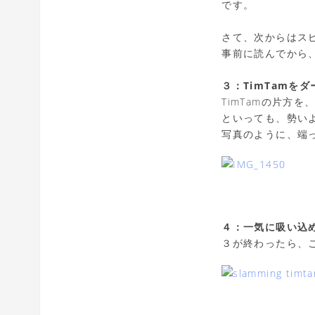
です。
さて、次からはス
事前に読んでから
３：TimTamを
TimTamの片方
といっても、勢い
写真のように、端
４：一気に吸い込
３が終わったら、こ