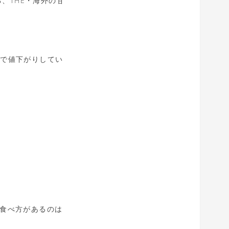
、THE・海外の甘
まで値下がりしてい
の食べ方があるのは