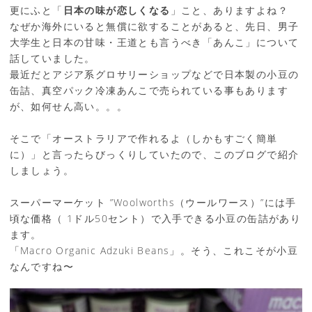
更にふと「
日本の味が恋しくなる
」こと、ありますよね？
なぜか海外にいると無償に欲することがあると、先日、男子
大学生と日本の甘味・王道とも言うべき「あんこ」について
話していました。
最近だとアジア系グロサリーショップなどで日本製の小豆の
缶詰、真空パック冷凍あんこで売られている事もあります
が、如何せん高い。。。
そこで「オーストラリアで作れるよ（しかもすごく簡単
に）」と言ったらびっくりしていたので、このブログで紹介
しましょう。
スーパーマーケット ”Woolworths（ウールワース）”には手
頃な価格（ 1ドル50セント）で入手できる小豆の缶詰があり
ます。
「Macro Organic Adzuki Beans」。そう、これこそが小豆
なんですね〜