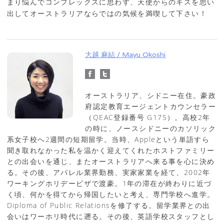
まり悩んでコンプレックスに思わず、天使からのキスを思い
出してオーストラリアならではの気候を満喫して下さい！
大越 麻結 / Mayu Okoshi
オーストラリア、シドニー在住。豪政
府認定教育エージェントカウンセラー
（QEAC登録番号 G175）。高校2年
の時に、ノースシドニーのカソリック
系女子校へ2週間の短期留学。当時、Appleという単語すら
聞き取れなかった私を温かく迎えてくれたホストファミリー
との出会いを通じ、またオーストラリアへ来る事を心に決め
る。その後、アパレル業界勤務、実家家業を経て、2002年
ワーキングホリデービザで渡豪。1年の滞在が終わりに近づ
く頃、何かを得てから帰国したいと考え、専門学校へ進学。
Diploma of Public Relationsを修了する。留学業界との出
会いはワーホリ時代に遡る。その後、英語学校スタッフとし