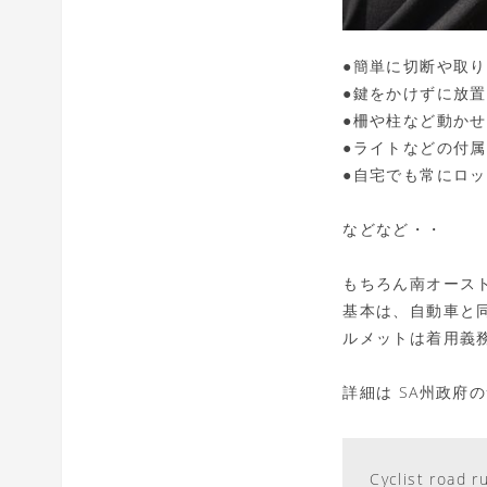
●簡単に切断や取
●鍵をかけずに放
●柵や柱など動か
●ライトなどの付
●自宅でも常にロ
などなど・・
もちろん南オース
基本は、自動車と
ルメットは着用義
詳細は SA州政府
Cyclist road r