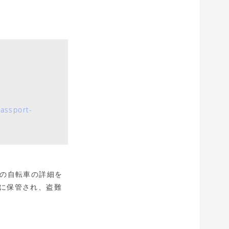
passport-
身の自転車の詳細を
スに保管され、盗難