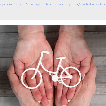
.gov.au/topics/driving-and-transport/cycling/cyclist-road-r