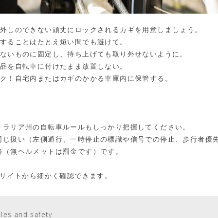
り外しのできない頑丈にロックされるカギを用意しましょう。
置することはたとえ短い間でも避けて。
せないものに固定し、持ち上げても取り外せないように。
属品を自転車に付けたまま放置しない。
ック！自宅内またはカギのかかる車庫内に保管する。
トラリア州の自転車ルールもしっかり把握してください。
同じ扱い（左側通行、一時停止の標識や信号での停止、歩行者優
務（無ヘルメットは罰金です）です。
のサイトから細かく確認できます。
ules and safety