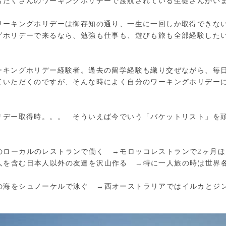
もたくさんのワーキングホリデーで渡航されている生徒さんがい
ワーキングホリデーは御存知の通り、一生に一回しか取得できな
グホリデーで来るなら、勉強も仕事も、遊びも旅も全部経験した
ーキングホリデー経験者。過去の留学経験も織り交ぜながら、毎
ていただくのですが、そんな時によく自分のワーキングホリデー
リデー取得時。。。 そういえば今でいう「バケットリスト」を
のローカルのレストランで働く →モロッコレストランで2ヶ月ほ
人を含む日本人以外の友達を沢山作る →特に一人旅の時は世界
の海をシュノーケルで泳ぐ →西オーストラリアではイルカとジ