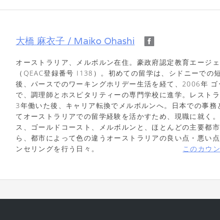
大橋 麻衣子 / Maiko Ohashi
オーストラリア、メルボルン在住。豪政府認定教育エージ
（QEAC登録番号 I138）。初めての留学は、シドニーでの
後、パースでのワーキングホリデー生活を経て、2006年 
で、調理師とホスピタリティーの専門学校に進学。レスト
3年働いた後、キャリア転換でメルボルンへ。日本での事務
てオーストラリアでの留学経験を活かすため、現職に就く
ス、ゴールドコースト、メルボルンと、ほとんどの主要都
ら、都市によって色の違うオーストラリアの良い点・悪い
ンセリングを行う日々。
このカウ