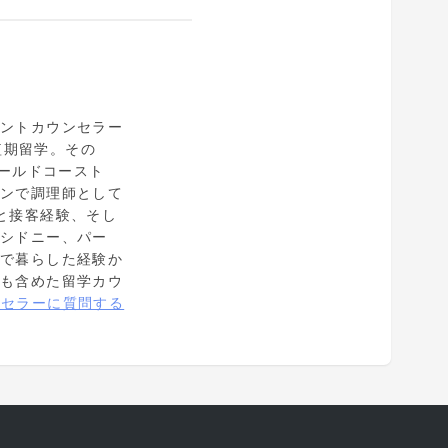
ェントカウンセラー
短期留学。その
ゴールドコースト
ランで調理師として
と接客経験、そし
。シドニー、パー
市で暮らした経験か
点も含めた留学カウ
ンセラーに質問する