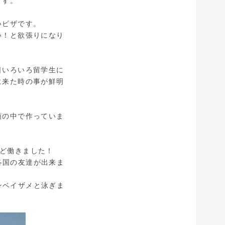
ます。
いビザです。
い！と欲張りになり
日いろいろ留学生に
に来た時の事が鮮明
頭の中で作っていま
ど働きました！
各国の友達が出来ま
ンベイザメと泳ぎま