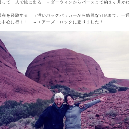
買って一人で旅に出る →ダーウィンからパースまで約１ヶ月か
滞在を経験する →汚いバックパッカーから綺麗なYHAまで、一
の中心に行く！ →エアーズ・ロックに登りました！