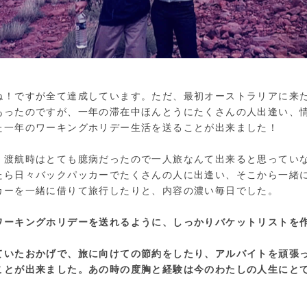
ね！ですが全て達成しています。ただ、最初オーストラリアに来
あったのですが、一年の滞在中ほんとうにたくさんの人出逢い、
た一年のワーキングホリデー生活を送ることが出来ました！
、渡航時はとても臆病だったので一人旅なんて出来ると思ってい
たら日々バックパッカーでたくさんの人に出逢い、そこから一緒
カーを一緒に借りて旅行したりと、内容の濃い毎日でした。
ワーキングホリデーを送れるように、しっかりバケットリストを
ていたおかげで、旅に向けての節約をしたり、アルバイトを頑張
ことが出来ました。あの時の度胸と経験は今のわたしの人生にと