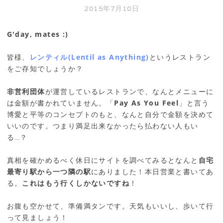
2015年7月10日
G'day, mates :)
皆様、
レンティル(Lentil as Anything)
というレストラン
をご存知でしょうか？
非営利団体
が運営しているレストランで、なんとメニューに
は金額が書かれていません。「
Pay As You Feel
」と言う
博愛と平等のコンセプトのもと、なんと自分で金額を決めて
いいのです。つまり満足出来なかったら払わない人もい
る…？
真相を確かめるべく休日にサイトを調べてみるとなんと
自宅
最寄り駅から一つ隣の駅
にありました！本日営業と書いてあ
る。
これはもう行くしかないですね
！
お腹も空かせて、準備満タンです。天気もいいし、歩いて行
って見ましょう！