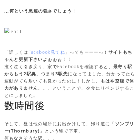
,,,何という悪運の強さでしょう
！
「詳しくは
Facebook見てね
」ってもーーーっ！
サイトもち
ゃんと更新下さいよぉぉぉ！！
泣く泣く引き戻り、家でFacebookを確認すると、
最寄り駅
からもう2駅奥、つまり3駅先
になってました。分かってたら
運動がてら歩いても良かったのに！しかし、
もはや空腹で体
力がありません
。。。ということで、夕食にリベンジするこ
とにしました。
数時間後
そして、昼は他の場所にお出かけして、帰り道に「
ソンブリ
ー(Thornbury)
」という駅で下車。
何もなさそうな駅。。。