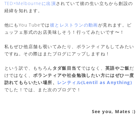
TED×Melbourneに出演
されていて彼の生い立ちから創設の
経緯を知れます。
他にもYou Tubeでは
彼とレストランの動画
が見れます。ビ
ュッフェ形式のお店美味しそう！行ってみたいです〜！
私もぜひ他店舗も覗いてみたり、ボランティアもしてみたい
ですね。その際はまたブログにアップしますね！
という訳で、もちろん
タダ飯目当て
ではなく、
英語やご飯
だ
けではなく、
ボランティアや社会勉強したい方にはぜひ一度
訪れてもらいたい場所、
レンティル(Lentil as Anything)
でした！では、また次のブログで！
See you, Mates :)