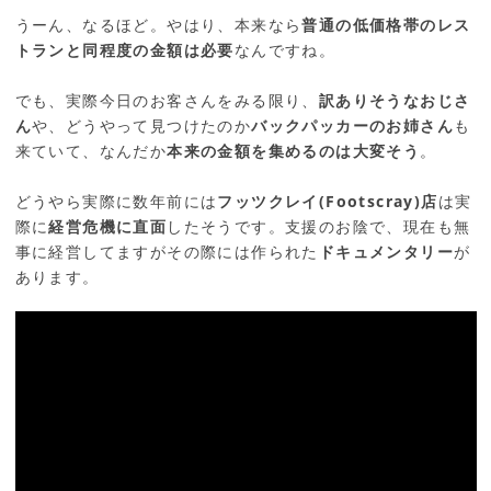
うーん、なるほど。やはり、本来なら
普通の低価格帯のレス
トランと同程度の金額は必要
なんですね。
でも、実際今日のお客さんをみる限り、
訳ありそうなおじさ
ん
や、どうやって見つけたのか
バックパッカーのお姉さん
も
来ていて、なんだか
本来の金額を集めるのは大変そう
。
どうやら実際に数年前には
フッツクレイ(Footscray)店
は実
際に
経営危機に直面
したそうです。支援のお陰で、現在も無
事に経営してますがその際には作られた
ドキュメンタリー
が
あります。