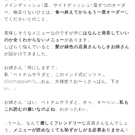
メインディッシュ1皿、サイドディッシュ1皿ずつのオーダ
ー。物足りないひとは、
食べ終えてからもう一度オーダー
し
てくださいとのこと。
美味しそうなメニューなのですが中に
はなんと発音していい
のか全くわからないメニュー
があります。
しばらく悩んでいると、
髪が緑色の店員さんらしきお姉さん
が話かけてきました。
お姉さん「何にします？」
私「ベトナムサラダと、このインド式ピッツァ,,,
(Oothappam?),,,,おぉ、大雑把？お〜ぅさっぱん、下さ
い。」
お姉さん「はい、ベトナムサラダと、オゥ、オ〜ゥン,,,
私も
これ読むの嫌いなのよね
、わかったわ♪」
…うーん、なんて
優しくフレンドリー
な店員さんなんでしょ
う。
メニューが読めなくても恥ずかしがる必要ありません
！