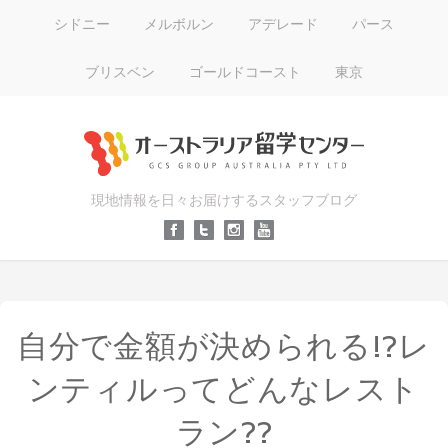
シドニー
メルボルン
アデレード
パース
ブリスベン
ゴールドコースト
東京
現地情報を日々お届けするスタッフブログ
自分で金額が決められる!?レ
ンティルってどんなレスト
ラン??