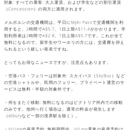
対象: すべての乗客: 大人運賃、および学生などの割引運賃
（Concession）の両方に適用されます。
メルボルンの交通機関は、平日にMyki Passで交通機関を利
用すると、2時間でA$5.7、1日上限A$11.4がかかります。学
割利用者は2時間でA$2.8、1日上限A$5.7です。これが全て
無料になるので、留学生やワーホリの方には、交通費を抑え
られるという嬉しい発表ですね。
とってもお得なニュースですが、注意点もあります。
・空港バス・フェリーは対象外: スカイバス（SkyBus）など
の空港シャトルや、民間のフェリー、プライベート運営のサ
ービスは無料・半額の対象外です。
・州をまたぐ移動: 無料になるのはビクトリア州内での移動
のみです。他州へ行く場合は、通常の料金が発生します
（Alburyなど一部の境界駅を除く）。
・V/Lineの座席予約: 無料期間中、V/Line電車の座席予約は