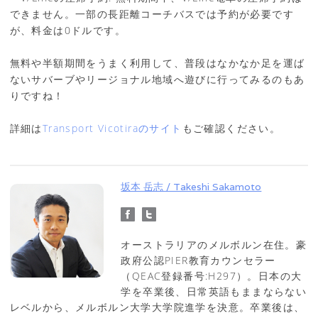
できません。一部の長距離コーチバスでは予約が必要です
が、料金は0ドルです。
無料や半額期間をうまく利用して、普段はなかなか足を運ば
ないサバーブやリージョナル地域へ遊びに行ってみるのもあ
りですね！
詳細は
Transport Vicotiraのサイト
もご確認ください。
坂本 岳志 / Takeshi Sakamoto
オーストラリアのメルボルン在住。豪
政府公認PIER教育カウンセラー
（QEAC登録番号:H297）。日本の大
学を卒業後、日常英語もままならない
レベルから、メルボルン大学大学院進学を決意。卒業後は、