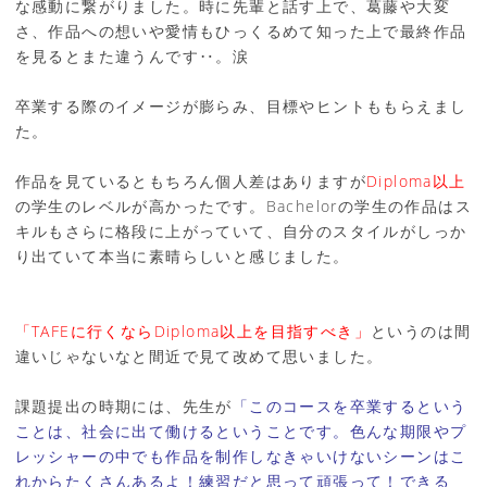
な感動に繋がりました。時に先輩と話す上で、葛藤や大変
さ、作品への想いや愛情もひっくるめて知った上で最終作品
を見るとまた違うんです‥。涙
卒業する際のイメージが膨らみ、目標やヒントももらえまし
た。
作品を見ているともちろん個人差はありますが
Diploma以上
の学生のレベルが高かったです。Bachelorの学生の作品はス
キルもさらに格段に上がっていて、自分のスタイルがしっか
り出ていて本当に素晴らしいと感じました。
「TAFEに行くならDiploma以上を目指すべき」
というのは間
違いじゃないなと間近で見て改めて思いました。
課題提出の時期には、先生が
「このコースを卒業するという
ことは、社会に出て働けるということです。色んな期限やプ
レッシャーの中でも作品を制作しなきゃいけないシーンはこ
れからたくさんあるよ！練習だと思って頑張って！できる