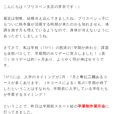
こんにちは！ブリスベン支店の芽衣です：）
最近は朝晩、結構冷え込んできましたね。ブリスベンっ子に
もついに秋冬服が活躍する時期が来たのかも知れません。体
調を崩す方も増えているようなので、身体が冷えないように
あったかくしましょうね。
さてさて、私は学校（TAFE）の怒涛の1学期が終わり、課題
も全部パスして、学期間のホリデーに突入しました！（喜
♡）ホリデーは約1ヶ月あり、ようやく羽が伸ばせそうで
す。
TAFEには、入学のタイミングが2月・7月と
年に二回
あるコ
ースが多くあります。（※コースによる）私の1学期が終了
したということはすなわち…半期前に入学している学生たち
が卒業するタイミング！
ということで、昨日は半期前スタート組の
卒業制作展示会
に
行ってきました。