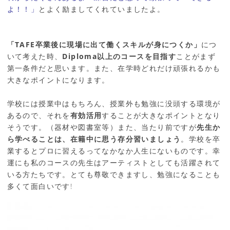
よ！！」
とよく励ましてくれていましたよ。
「TAFE卒業後に現場に出て働くスキルが身につくか」
につ
いて考えた時、
Diploma以上のコースを目指す
ことがまず
第一条件だと思います。また、在学時どれだけ頑張れるかも
大きなポイントになります。
学校には授業中はもちろん、授業外も勉強に没頭する環境が
あるので、それを
有効活用
することが大きなポイントとなり
そうです。（器材や図書室等）また、当たり前ですが
先生か
ら学べることは、在籍中に思う存分習いましょう
。学校を卒
業するとプロに習えるってなかなか人生にないものです。幸
運にも私のコースの先生はアーティストとしても活躍されて
いる方たちです。とても尊敬できますし、勉強になることも
多くて面白いです!