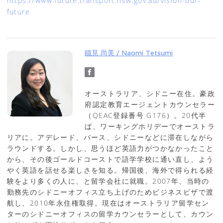
https://www.future.transport.nsw.gov.au/vision-our-
future
鐵見 尚美 / Naomi Tetsumi
オーストラリア、シドニー在住。豪政
府認定教育エージェントカウンセラー
（QEAC登録番号 G176）。20代半
ば、ワーキングホリデーでオーストラ
リアに。アデレード、パース、シドニーなどに滞在しながら
ラウンドする。しかし、思うほど英語力がつかなかったこと
から、その後ゴールドコーストで語学学校に通い直し、よう
やく英語を話せる楽しさを知る。帰国後、海外で得られる経
験をより多くの人に、と留学会社に就職。2007年、当時の
勤務先のシドニーオフィス立ち上げのためビジネスビザで渡
航し、2010年永住権取得。現在はオーストラリア留学セン
ターのシドニーオフィスの留学カウンセラーとして、カウン