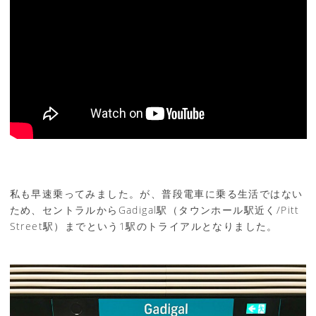
私も早速乗ってみました。が、普段電車に乗る生活ではない
ため、セントラルからGadigal駅（タウンホール駅近く/Pitt
Street駅）までという1駅のトライアルとなりました。