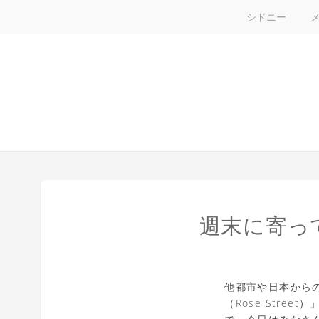
シドニー
週末に寄っ
他都市や日本から
（Rose Str