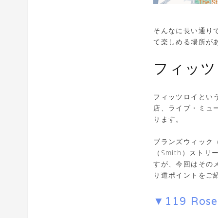
そんなに長い通り
て楽しめる場所が
フィッツロ
フィッツロイとい
店、ライブ・ミュ
ります。
ブランズウィック（B
（Smith）スト
すが、今回はそのメ
り道ポイントをご
▼119 Rose 