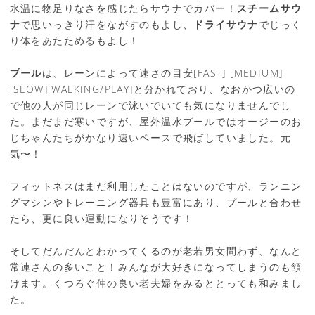
水温に物足りなさを感じたらサウナでカバー！
スチームサウ
ナ
で思いっきり汗をながすのもよし、
ドライサウナ
でじっく
り体をあたためるもよし！
プール
は、レーンによって速さの目安[FAST] [MEDIUM]
[SLOW][WALKING/PLAY]と分かれており、なおかつ広いの
で他の人が同じレーンで泳いでいても気になりませんでし
た。まだまだ寒いですが、屋外温水プールではオージーのお
じちゃんたちがかなり速いペースで飛ばしていました。元
気〜！
フィットネスはまだ利用したことはないのですが、ランニン
グマシンやトレーニング器具も豊富にあり、プールと合わせ
たら、更に良い運動になりそうです！
そしてだんだんとわかってくるのが老若男女問わず、なんと
常連さんの多いこと！みんなが大好きになってしまうのも頷
けます。くつろぐ仲の良い老夫婦をみるととっても和みまし
た。