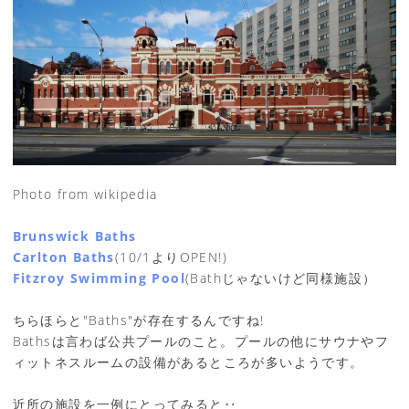
Photo from wikipedia
Brunswick Baths
Carlton Baths
(10/1よりOPEN!)
Fitzroy Swimming Pool
(Bathじゃないけど同様施設）
ちらほらと"Baths"が存在するんですね!
Bathsは言わば公共プールのこと。プールの他にサウナやフ
ィットネスルームの設備があるところが多いようです。
近所の施設を一例にとってみると‥