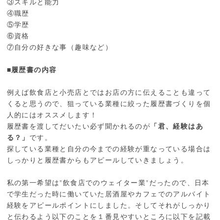
③スキルと能力
④職歴
⑤学歴
⑥資格
⑦自分の好きな事（趣味など）
■履歴書の内容
例えば飲食店と小売店とではお店の方に伝えることも違って
くると思うので、狙っている業種に絞った履歴書づくりを個
人的にはオススメします！
履歴書を渡してだいたい必ず聞かれるのが
「君、経験はあ
る？」
です。
探している業種と自分の今までの経験が重なっている場合は
しっかりと履歴書からもアピールしていきましょう。
私の第一希望は"飲食店でのウェイター業"だったので、日本
で学生だった時に働いていた居酒屋やカフェでのアルバイト
経験をアピールポイントにしました。そしてそれがしっかり
と伝わるよう以下のことを１番見やすいところに以下を記載