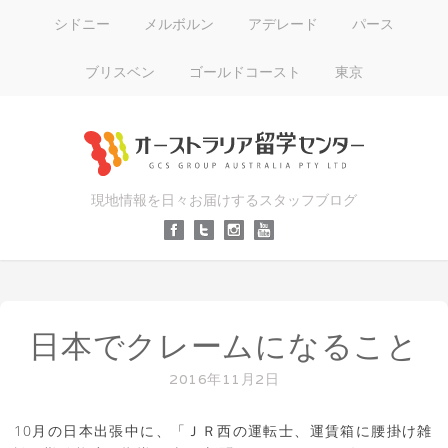
シドニー
メルボルン
アデレード
パース
ブリスベン
ゴールドコースト
東京
現地情報を日々お届けするスタッフブログ
日本でクレームになること
2016年11月2日
10月の日本出張中に、「ＪＲ西の運転士、運賃箱に腰掛け雑