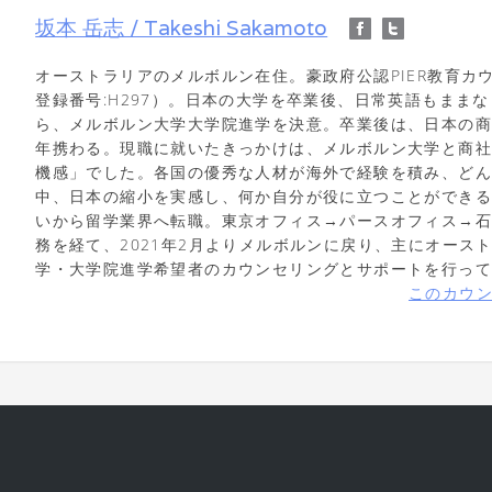
坂本 岳志 / Takeshi Sakamoto
オーストラリアのメルボルン在住。豪政府公認PIER教育カウ
登録番号:H297）。日本の大学を卒業後、日常英語もまま
ら、メルボルン大学大学院進学を決意。卒業後は、日本の商
年携わる。現職に就いたきっかけは、メルボルン大学と商
機感」でした。各国の優秀な人材が海外で経験を積み、ど
中、日本の縮小を実感し、何か自分が役に立つことができ
いから留学業界へ転職。東京オフィス→パースオフィス→
務を経て、2021年2月よりメルボルンに戻り、主にオース
学・大学院進学希望者のカウンセリングとサポートを行っ
このカウ