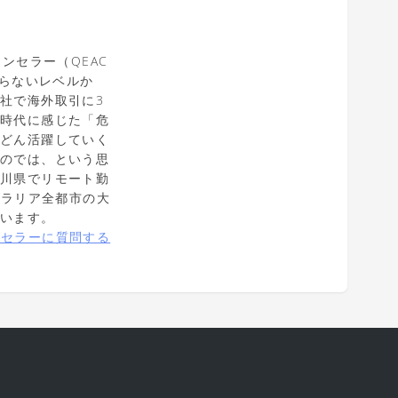
ンセラー（QEAC
ならないレベルか
社で海外取引に3
社時代に感じた「危
んどん活躍していく
るのでは、という思
石川県でリモート勤
トラリア全都市の大
ています。
ンセラーに質問する