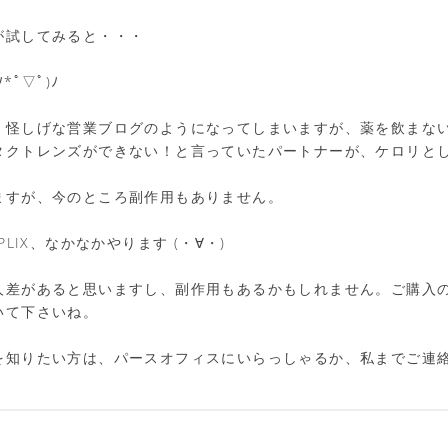
が試してみると・・・
ﾟ▽ﾟ)ﾉ
、怪しげな営業ブログのようになってしまいますが、薬を飲まな
タクトレンズができない！と言っていたパートナーが、ケロリと
ますが、今のところ副作用もありません。
A OPLIX、なかなかやります (・∀・)
人差があると思いますし、副作用もあるかもしれません。ご購入
いて下さいね。
を知りたい方は、パースオフィスにいらっしゃるか、私までご連