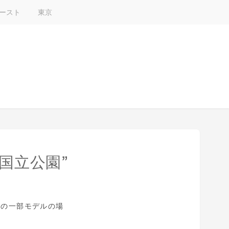
ースト
東京
国立公園”
姫の一部モデルの場