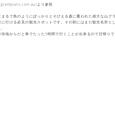
sitgrampians.com.au/より参照
にまるで島のようにぽっかりとそびえる森に覆われた雄大な山グ
軽に行ける必見の観光スポットです。その割にはまだ観光名所と
…。
市街地からだと車でたった3時間で行くことが出来るので日帰りで