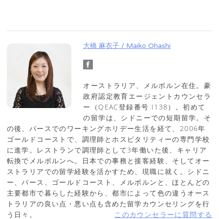
大橋 麻衣子 / Maiko Ohashi
オーストラリア、メルボルン在住。豪
政府認定教育エージェントカウンセラ
ー（QEAC登録番号 I138）。初めて
の留学は、シドニーでの短期留学。そ
の後、パースでのワーキングホリデー生活を経て、2006年
ゴールドコーストで、調理師とホスピタリティーの専門学校
に進学。レストランで調理師として3年働いた後、キャリア
転換でメルボルンへ。日本での事務と接客経験、そしてオー
ストラリアでの留学経験を活かすため、現職に就く。シドニ
ー、パース、ゴールドコースト、メルボルンと、ほとんどの
主要都市で暮らした経験から、都市によって色の違うオース
トラリアの良い点・悪い点も含めた留学カウンセリングを行
う日々。
このカウンセラーに質問する