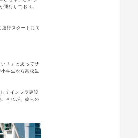
）」が運行しており、
末までの運行スタートに向
しい！」と思ってサ
が小学生から高校生
携してインフラ建設
供。それが、彼らの