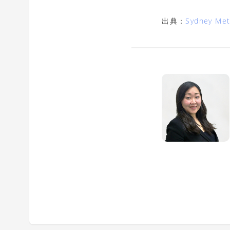
出典：
Sydney Met