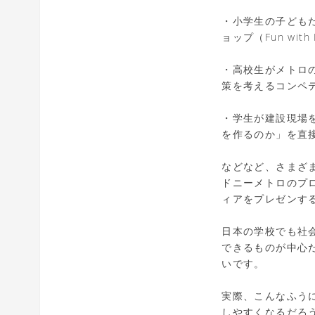
・小学生の子ども
ョップ（Fun with 
・高校生がメトロ
策を考えるコンペティショ
・学生が建設現場
を作るのか」を直
などなど、さまざ
ドニーメトロのプ
ィアをプレゼンす
日本の学校でも社
できるものが中心
いです。
実際、こんなふう
しやすくなるだろ