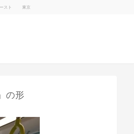
ースト
東京
」の形