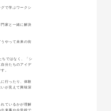
ングで学ぶワークシ
専門家と一緒に解決
どうやって未来の街
たちではなく、「シ
に自分たちのアイデ
です。
見に行ったり、体験
違いが見えて興味深
られているかが理解
の出来事や今学校で