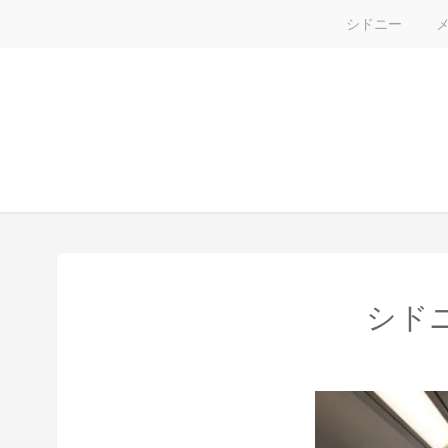
シドニー
シド