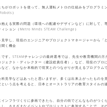
たちがロボットを使って、無人運転メトロの仕組みをプログラミ
Robots）
の抱える実際の問題（環境への配慮やデザインなど）に対して、
ン（Metro Minds STEAM Challenge）
を見学し、現役のエンジニアやプロジェクトマネージャーから「
接聞く機会
まです。STEAMチャレンジの最終選考では、先生や教育機関の方
ロジェクト・ディレクター（建設総責任者）」など、現役のプロ
るなど、なかなか本格的で現実とのつながりが見えるプログラム
会科見学などはあったと思いますが、多くは出来上がったものを
だという点を考えると、日本とオーストラリアの教育スタイルの
にインフラづくりに参画できたら、自分の街でどんなものがつく
うし、さまざまなイベントやプロジェクトに参加することで、そ