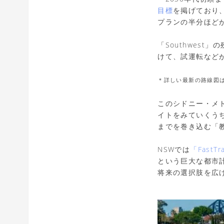
目標
を掲げており、現
プランの半分ほど
「Southwest」
けて、試運転など
＊詳しい最新の路線図
このシドニー・メ
イトをみていくう
までを巻き込む「
NSWでは
「FastTra
という巨大な都市
将来の選択肢を広げ