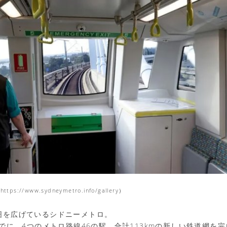
tps://www.sydneymetro.info/gallery）
囲を広げているシドニーメトロ。
までに、4つのメトロ路線46の駅、合計113kmの新しい鉄道網を