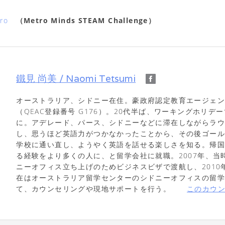
ro
（Metro Minds STEAM Challenge）
鐵見 尚美 / Naomi Tetsumi
オーストラリア、シドニー在住。豪政府認定教育エージェ
（QEAC登録番号 G176）。20代半ば、ワーキングホリデ
に。アデレード、パース、シドニーなどに滞在しながらラ
し、思うほど英語力がつかなかったことから、その後ゴー
学校に通い直し、ようやく英語を話せる楽しさを知る。帰
る経験をより多くの人に、と留学会社に就職。2007年、当
ニーオフィス立ち上げのためビジネスビザで渡航し、2010
在はオーストラリア留学センターのシドニーオフィスの留
て、カウンセリングや現地サポートを行う。
このカウ