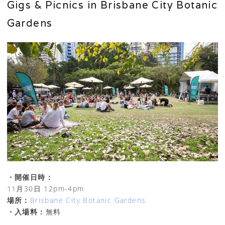
Gigs & Picnics in Brisbane City Botanic
Gardens
・開催日時：
11月30日 12pm-4pm
場所：
Brisbane City Botanic Gardens
・入場料：
無料