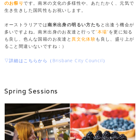
のお祭り
です。南米の文化の多様性や、あたたかく、元気で
生き生きした国民性もお祝いします。
オーストラリアでは
南米出身の明るい方たち
と出逢う機会が
多いですよね。南米出身のお友達と行って
”本場”
を更に知る
も良し、色んな国籍のお友達と
異文化体験
も良し、盛り上が
ること間違いないですね：）
▽詳細はこちらから（Brisbane City Council）
Spring Sessions