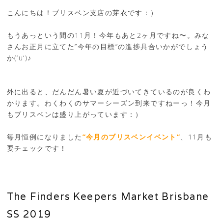
こんにちは！ブリスベン支店の芽衣です：）
もうあっという間の11月！今年もあと2ヶ月ですね〜。みな
さんお正月に立てた”今年の目標”の進捗具合いかがでしょう
か(‘u‘)♪
外に出ると、だんだん暑い夏が近づいてきているのが良くわ
かります。わくわくのサマーシーズン到来ですねーっ！今月
もブリスベンは盛り上がっています：）
毎月恒例になりました
”今月のブリスベンイベント”
、11月も
要チェックです！
The Finders Keepers Market Brisbane
SS 2019