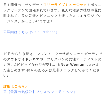
月１開催の、サタデー・
フリーライブミュージック
！ボタニ
ックガーデンで開催されています。色んな種類の植物や花に
囲まれて、良い音楽とピクニックを楽しみましょう♡ジプシ
ージャズ、かっこいいですよ♪
▽詳細はこちら (Visit Brisbane)
10月から引き続き、マウント・クーサボタニックガーデンで
の
アウトサイドシネマ
や、ブリスベンの女性アーティストの
力強い&ビビッドな作品が楽しめる
New Woman
もまだま
だ楽しめます♪興味のある人は是非チェックしてみてくださ
い♪
詳細はこちら♪
▽【最高の気候♡】ブリスベン10月イベント