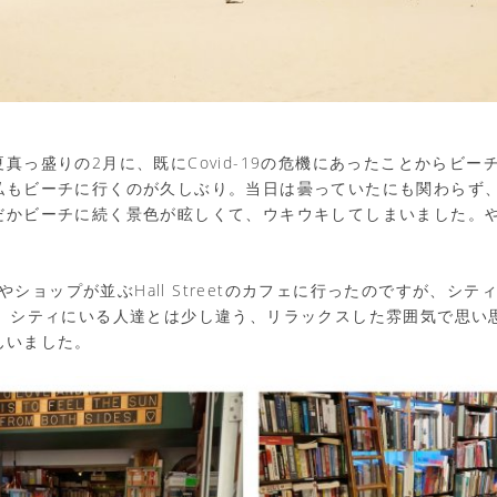
真っ盛りの2月に、既にCovid-19の危機にあったことからビー
私もビーチに行くのが久しぶり。当日は曇っていたにも関わらず
だかビーチに続く景色が眩しくて、ウキウキしてしまいました。
feやショップが並ぶHall Streetのカフェに行ったのですが、シ
に、シティにいる人達とは少し違う、リラックスした雰囲気で思い
んいました。