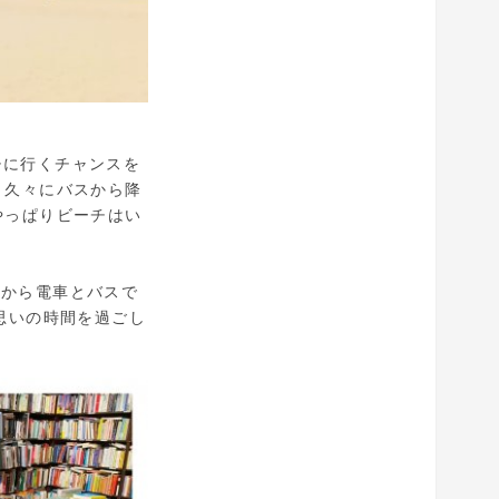
チに行くチャンスを
、久々にバスから降
やっぱりビーチはい
ティから電車とバスで
思いの時間を過ごし