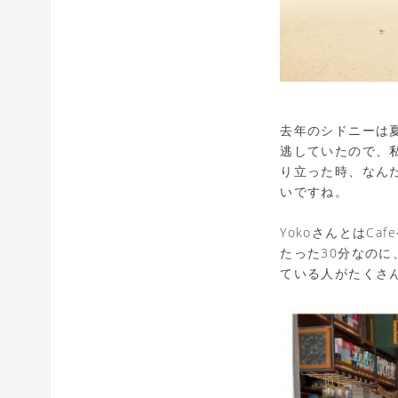
去年のシドニーは夏
逃していたので、
り立った時、なん
いですね。
YokoさんとはCa
たった30分なの
ている人がたくさ