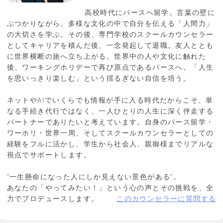
高校時代にパースへ留学。言葉の壁に
ぶつかりながら、多様な文化の中で自分を伝える「人間力」
の大切さを学ぶ。その後、専門学校のスクールカウンセラー
としてキャリアを積んだ後、一念発起して退職。友人ととも
に世界横断の旅へ立ち上がる。世界中の人や文化に触れた
後、ワーキングホリデーで再び原点であるパースへ。「人生
を思いっきり楽しむ」という揺るぎない自信を培う。
ネットやAIでいくらでも情報が手に入る時代だからこそ、単
なる手続き代行ではなく、一人ひとりの人生に深く伴走する
パートナーでありたいと考えています。自身のパース留学・
ワーホリ・世界一周、そしてスクールカウンセラーとしての
経験をフルに活かし、学生から社会人、親御様までリアルな
視点でサポートします。
”一生懸命になった人にしか見えない景色がある”。
あなたの「やってみたい！」という心の声とその挑戦を、全
力でプロデュースします。
このカウンセラーに質問する