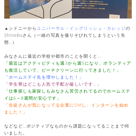
▲シドニーから
ユニバーサル・イングリッシュ・カレッジ
の
Shinobuさん（一緒の写真を撮りそびれてしまうという失
態…）
みなさんに最近の学校や都市のことを聞くと…
「最近はアクティビティも週3から週5になり、ボランティア
も復活していて、ビーチクリーンに行ってきました！」
「ホームステイ先を増やしました！」
「学生寮はどこも人気で手配が厳しいです…」
「仕事探しも家探しもみなさん苦労されてるのでホームステ
イは6～8週間が安心です」
「生徒さんが気になってる企業にDMし、インターンを始め
ました！」
などなど…ポジティブなものから課題になってることまで伺
いました。