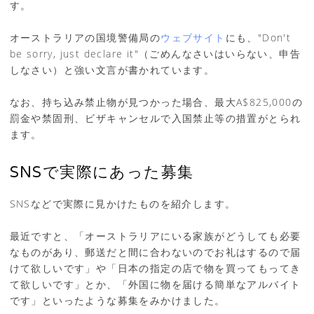
す。
オーストラリアの国境警備局の
ウェブサイト
にも、"Don't
be sorry, just declare it"（ごめんなさいはいらない、申告
しなさい）と強い文言が書かれています。
なお、持ち込み禁止物が見つかった場合、最大A$825,000の
罰金や禁固刑、ビザキャンセルで入国禁止等の措置がとられ
ます。
SNSで実際にあった募集
SNSなどで実際に見かけたものを紹介します。
最近ですと、「オーストラリアにいる家族がどうしても必要
なものがあり、郵送だと間に合わないのでお礼はするので届
けて欲しいです」や「日本の指定の店で物を買ってもってき
て欲しいです」とか、「外国に物を届ける簡単なアルバイト
です」といったような募集をみかけました。