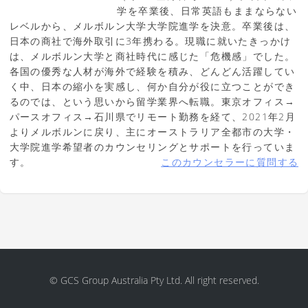
学を卒業後、日常英語もままならない
レベルから、メルボルン大学大学院進学を決意。卒業後は、
日本の商社で海外取引に3年携わる。現職に就いたきっかけ
は、メルボルン大学と商社時代に感じた「危機感」でした。
各国の優秀な人材が海外で経験を積み、どんどん活躍してい
く中、日本の縮小を実感し、何か自分が役に立つことができ
るのでは、という思いから留学業界へ転職。東京オフィス→
パースオフィス→石川県でリモート勤務を経て、2021年2月
よりメルボルンに戻り、主にオーストラリア全都市の大学・
大学院進学希望者のカウンセリングとサポートを行っていま
す。
このカウンセラーに質問する
© GCS Group Australia Pty Ltd. All right reserved.