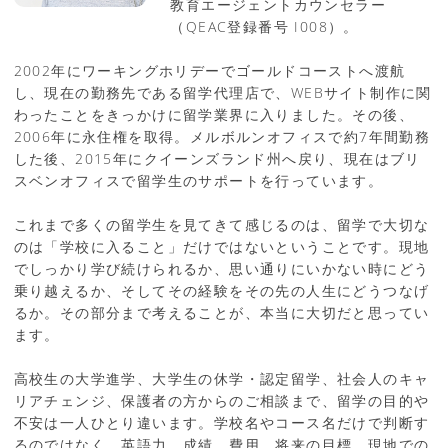
教育エージェントカウンセラー
（QEAC登録番号 I008）。
2002年にワーキングホリデーでゴールドコーストへ渡航
し、現在の勤務先である留学代理店で、WEBサイト制作に関
わったことをきっかけに留学業界に入りました。その後、
2006年に永住権を取得。メルボルンオフィスで約7年間勤務
した後、2015年にクイーンズランド州へ戻り、現在はブリ
スベンオフィスで留学生のサポートを行っています。
これまで多くの留学生を見てきて感じるのは、留学で大切な
のは「学校に入ること」だけではないということです。現地
でしっかり学び続けられるか、思い通りにいかない時にどう
乗り越えるか、そしてその経験をその先の人生にどうつなげ
るか。その部分まで考えることが、本当に大切だと思ってい
ます。
高校生の大学進学、大学生の休学・認定留学、社会人のキャ
リアチェンジ、保護者の方からのご相談まで、留学の目的や
不安は一人ひとり違います。学校名やコース名だけで判断す
るのではなく、英語力、成績、費用、将来の目標、現地での