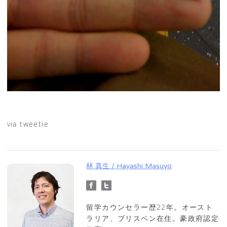
via tweetie
林 真生 / Hayashi Masuyo
留学カウンセラー歴22年。オースト
ラリア、ブリスベン在住。豪政府認定