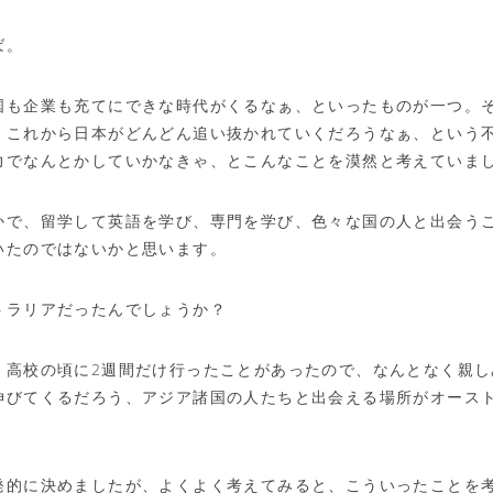
ば。
国も企業も充てにできな時代がくるなぁ、といったものが一つ。
、これから日本がどんどん追い抜かれていくだろうなぁ、という
力でなんとかしていかなきゃ、とこんなことを漠然と考えていま
かで、留学して英語を学び、専門を学び、色々な国の人と出会う
いたのではないかと思います。
トラリアだったんでしょうか？
、高校の頃に2週間だけ行ったことがあったので、なんとなく親し
伸びてくるだろう、アジア諸国の人たちと出会える場所がオース
発的に決めましたが、よくよく考えてみると、こういったことを