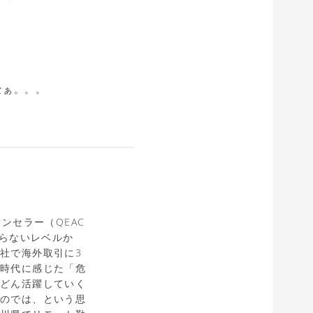
なぁ。。。
ンセラー（QEAC
ならないレベルか
社で海外取引に3
社時代に感じた「危
んどん活躍していく
るのでは、という思