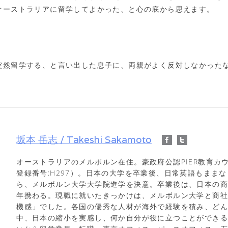
オーストラリアに留学してよかった、と心の底から思えます。
突然留学する、と言い出した息子に、両親がよく反対しなかった
坂本 岳志 / Takeshi Sakamoto
オーストラリアのメルボルン在住。豪政府公認PIER教育カウ
登録番号:H297）。日本の大学を卒業後、日常英語もまま
ら、メルボルン大学大学院進学を決意。卒業後は、日本の商
年携わる。現職に就いたきっかけは、メルボルン大学と商
機感」でした。各国の優秀な人材が海外で経験を積み、ど
中、日本の縮小を実感し、何か自分が役に立つことができ