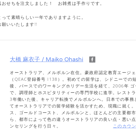
風おせちを注文しました！ お雑煮は手作りです。
とって素晴らしい一年でありますように。
願いいたします!!
大橋 麻衣子 / Maiko Ohashi
オーストラリア、メルボルン在住。豪政府認定教育エージ
（QEAC登録番号 I138）。初めての留学は、シドニーでの
後、パースでのワーキングホリデー生活を経て、2006年 
で、調理師とホスピタリティーの専門学校に進学。レスト
3年働いた後、キャリア転換でメルボルンへ。日本での事務
てオーストラリアでの留学経験を活かすため、現職に就く
ス、ゴールドコースト、メルボルンと、ほとんどの主要都
ら、都市によって色の違うオーストラリアの良い点・悪い
ンセリングを行う日々。
このカウ