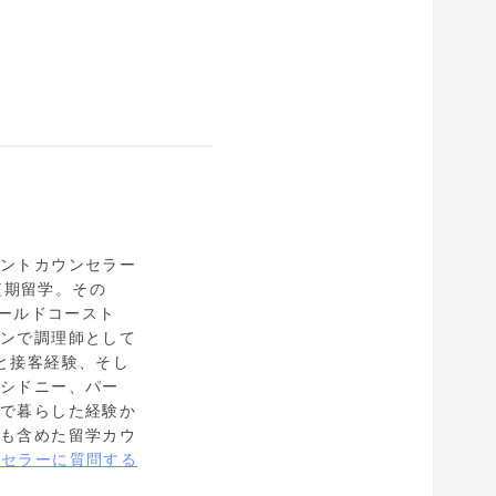
ェントカウンセラー
短期留学。その
ゴールドコースト
ランで調理師として
と接客経験、そし
。シドニー、パー
市で暮らした経験か
点も含めた留学カウ
ンセラーに質問する