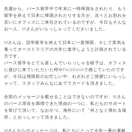
先週から、パース留学中で年末に一時帰国をされたり、もう
留学を終えて日本に帰国されたりする方が、次々とお別れを
言いにオフィスにご来社されているのですが、今日もそんな
お一人、Mさんがいらっしゃってくださいました。
Mさんは、語学留学を終えて日本に一度帰国、そして英気を
養ってオーストラリアの大学に進学しようと計画されている
方です。
パース留学をとても楽しんでいらっしゃる様子は、オフィス
に遊びに来ていただいた時やFacebookで感じていたのです
が、今日は帰国前のお忙しい中、わざわざご挨拶にいらっし
ゃって、スタッフみんなにあててカードを頂きました。
全部のメッセージを載せることはできないのですが、Mさん
のパース滞在を満喫できた理由の一つに、私たちのサポート
を挙げて頂いて、なおかつ、海外にいて「何となく帰れる場
所」とおっしゃって頂きました。
Mさんからのメッセージは、私たちにとって今年一番の素敵