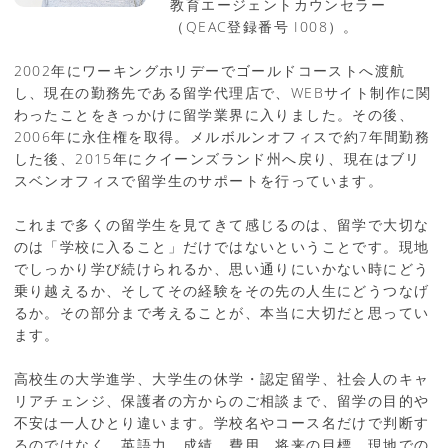
教育エージェントカウンセラー
（QEAC登録番号 I008）。
2002年にワーキングホリデーでゴールドコーストへ渡航
し、現在の勤務先である留学代理店で、WEBサイト制作に関
わったことをきっかけに留学業界に入りました。その後、
2006年に永住権を取得。メルボルンオフィスで約7年間勤務
した後、2015年にクイーンズランド州へ戻り、現在はブリ
スベンオフィスで留学生のサポートを行っています。
これまで多くの留学生を見てきて感じるのは、留学で大切な
のは「学校に入ること」だけではないということです。現地
でしっかり学び続けられるか、思い通りにいかない時にどう
乗り越えるか、そしてその経験をその先の人生にどうつなげ
るか。その部分まで考えることが、本当に大切だと思ってい
ます。
高校生の大学進学、大学生の休学・認定留学、社会人のキャ
リアチェンジ、保護者の方からのご相談まで、留学の目的や
不安は一人ひとり違います。学校名やコース名だけで判断す
るのではなく、英語力、成績、費用、将来の目標、現地での